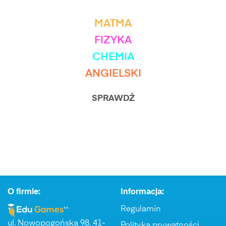
Zobacz też inne przedmioty
MATMA
FIZYKA
CHEMIA
ANGIELSKI
SPRAWDŹ
O firmie:
Informacja:
Regulamin
ul. Nowopogońska 98, 41-
Polityka prywatności