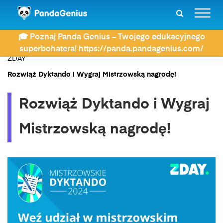
🎓 Poznaj Panda Genius – Twojego edukacyjnego
superbohatera! https://panda.pandagenius.com/
ZDAY
Rozwiąż Dyktando i Wygraj Mistrzowską nagrodę!
Rozwiąż Dyktando i Wygraj
Mistrzowską nagrodę!