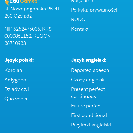
Regulamin
ul. Nowopogońska 98, 41-
Polityka prywatności
250 Czeladź
RODO
NIP 6252475036, KRS
Kontakt
0000861152, REGON
38710933
Język polski:
Język angielski:
Kordian
Reported speech
Antygona
Czasy angielski
Dziady cz. III
Present perfect
continuous
Quo vadis
Future perfect
First conditional
Przyimki angielski