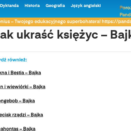
Dyktanda
Historia
Geografia
Język angielski
Poro
Pand
nius – Twojego edukacyjnego superbohatera! https://pan
ak ukraść księżyc – Baj
dź również:
kna i Bestia – Bajka
in i wiewiórki – Bajka
ngebob – Bajka
eciak rządzi – Bajka
ahontas – Bajka