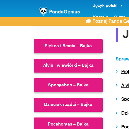
Język polski
ZDAY
Bajki
Jak ukraść księżyc – Bajka
Kontakt
O nas
🎓 Poznaj Panda Ge
J
Piękna i Bestia – Bajka
Spraw
Alvin i wiewiórki – Bajka
Pię
Spongebob – Bajka
Alv
Spo
Dzieciak rządzi – Bajka
Dzi
Pocahontas – Bajka
Poc