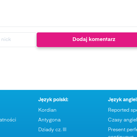
Język polski:
Język angiel
Kordian
Reported sp
atności
Antygona
Czasy angiel
Dziady cz. III
Present perf