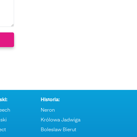
ski:
Historia:
eech
Neron
ski
Królowa Jadwiga
ect
Boleslaw Bierut