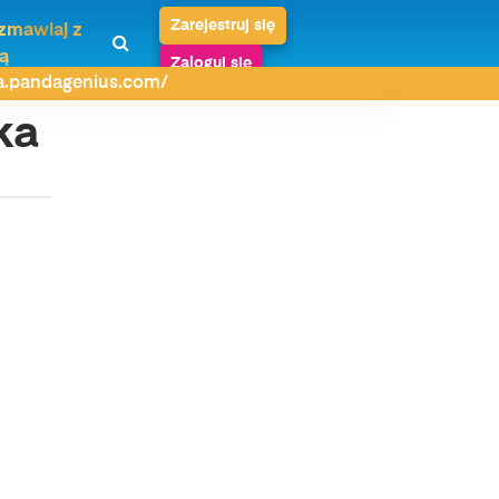
Zarejestruj się
zmawiaj z
ą
Zaloguj się
da.pandagenius.com/
ka