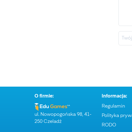
Auta – Bajka
O firmie:
Informacja:
Regulamin
ul. Nowopogońska 98, 41-
Polityka pryw
250 Czeladź
RODO