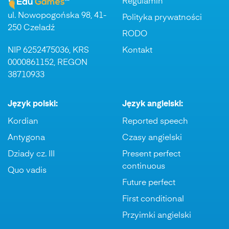
Regulamin
ul. Nowopogońska 98, 41-
Polityka prywatności
250 Czeladź
RODO
NIP 6252475036, KRS
Kontakt
0000861152, REGON
38710933
Język polski:
Język angielski:
Kordian
Reported speech
Antygona
Czasy angielski
Dziady cz. III
Present perfect
continuous
Quo vadis
Future perfect
First conditional
Przyimki angielski