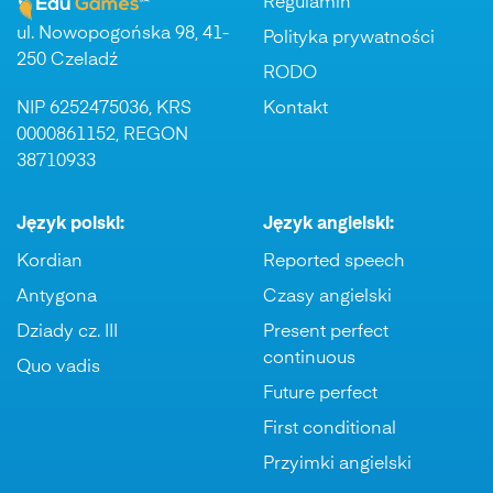
Regulamin
ul. Nowopogońska 98, 41-
Polityka prywatności
250 Czeladź
RODO
NIP 6252475036, KRS
Kontakt
0000861152, REGON
38710933
Język polski:
Język angielski:
Kordian
Reported speech
Antygona
Czasy angielski
Dziady cz. III
Present perfect
continuous
Quo vadis
Future perfect
First conditional
Przyimki angielski