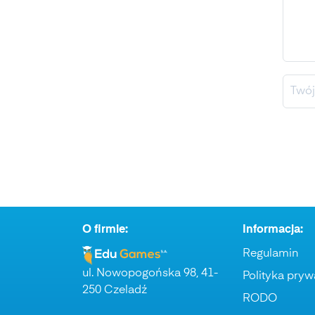
Auta – Bajka
O firmie:
Informacja:
Regulamin
ul. Nowopogońska 98, 41-
Polityka pryw
250 Czeladź
RODO