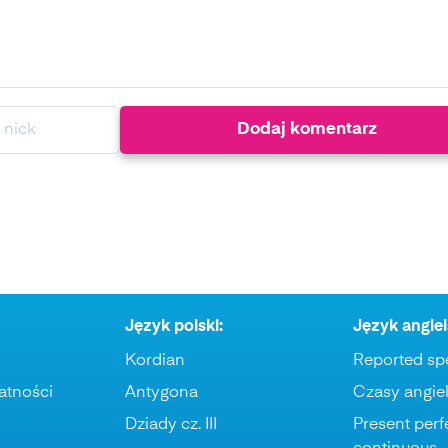
Język polski:
Język angiel
Kordian
Reported sp
atności
Antygona
Czasy angiel
Dziady cz. III
Present perf