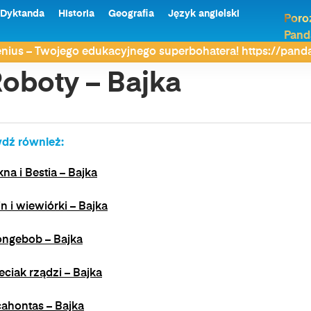
Dyktanda
Historia
Geografia
Język angielski
Poro
Pand
nius – Twojego edukacyjnego superbohatera! https://pan
oboty – Bajka
dź również:
kna i Bestia – Bajka
in i wiewiórki – Bajka
ngebob – Bajka
eciak rządzi – Bajka
ahontas – Bajka