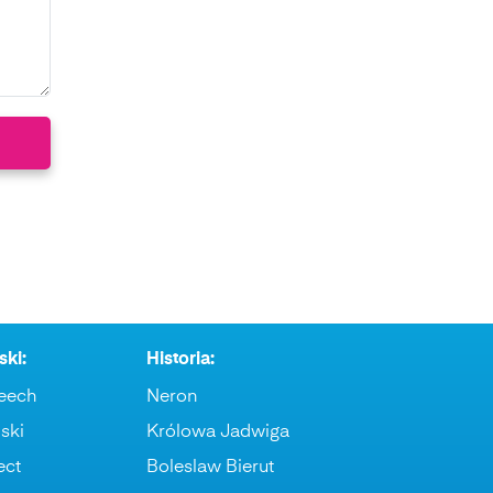
ski:
Historia:
eech
Neron
ski
Królowa Jadwiga
ect
Boleslaw Bierut