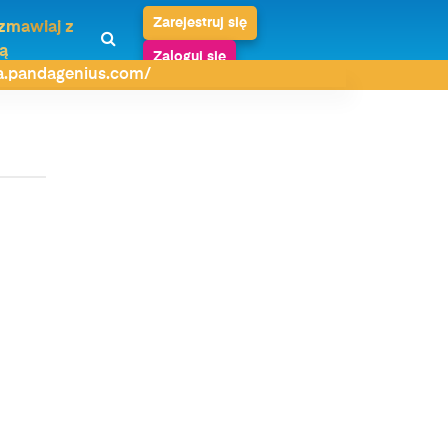
Zarejestruj się
zmawiaj z
ą
Zaloguj się
da.pandagenius.com/