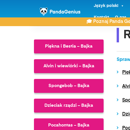
Język polski
ZDAY
Bajki
Roboty – Bajka
Kontakt
O nas
🎓 Poznaj Panda Ge
R
Piękna i Bestia – Bajka
Spraw
Alvin i wiewiórki – Bajka
Pię
Spongebob – Bajka
Alv
Spo
Dzieciak rządzi – Bajka
Dzi
Pocahontas – Bajka
Poc