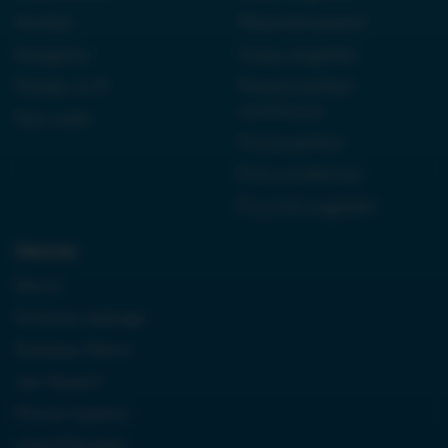
Kordian
Reported speech
Antygona
Czasy angielski
Dziady cz. III
Present perfect
continuous
Quo vadis
Future perfect
First conditional
Przyimki angielski
Historia:
Neron
Królowa Jadwiga
Boleslaw Bierut
Jan Paweł II
Monte Cassino
Józef Piłsudski