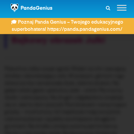
ZDAY
Dyktanda
Bajkowy obrazek Julki
🎓 Poznaj Panda Genius – Twojego edukacyjnego
Rozwiązujesz dyktando:
superbohatera! https://panda.pandagenius.com/
Bajkowy obrazek Julki
Maluchna Julka rysuje ogród. Widać na nim czarującą
dróżkę i zdumiewający wóz. W prawym, górnym rogu
dziewczynka namalowała duże, zielone drzewo. Na
gałęzi siedzi gęsto upierzony ptak – sokół. Ma mocny
dziób i ostre pazury. Na drugim odgałęzieniu znajduje
się ul. Jest to dom pszczół. Pod drzewem rosną trujące
grzyby – muchomory. Ich kapelusze mają soczyście
czerwoną barwę i są jakby pochlapane okrągłymi
grochami. Na środku umiejscowiona jest fontanna.
Płynie z niej czysta woda. Na ławce przy fontannie