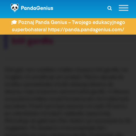
ZDAY
Dyktanda
bół gardła
🎓 Poznaj Panda Genius – Twojego edukacyjnego
Rozwiązujesz dyktando:
superbohatera! https://panda.pandagenius.com/
bół gardła
Dziś gdy rano wstałam miałam straszny ból gardła, nie
mogłam nic przełknąć ani przepić. Mama zajrzała do
środka i powiedziała: chodź wstawaj idziemy do
lekarza, masz strasznie czerwoniutkie gardło. U lekarza
oczywiście kolejka na pół korytarza ale cóż trzeba było
poczekać. Przed nami było jeszcze z 6 osób. W końcu
po czterdziestu minutach nadeszła nasza kolej.
Wchodząc do gabinetu Pani doktor już zauważyła że źle
wyglądam. Po zbadaniu mnie przepisała leki i
stwierdziła że mam zapalenie gardła. Przekazała, aby