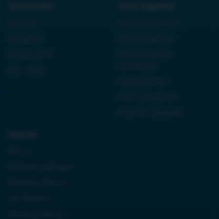
Język polski:
Język angielski:
Kordian
Reported speech
Antygona
Czasy angielski
Dziady cz. III
Present perfect
continuous
Quo vadis
Future perfect
First conditional
Przyimki angielski
Historia:
Neron
Królowa Jadwiga
Boleslaw Bierut
Jan Paweł II
Monte Cassino