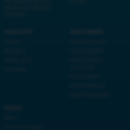
NIP 6252475036, KRS
Kontakt
0000861152, REGON
38710933
Język polski:
Język angielski:
Kordian
Reported speech
Antygona
Czasy angielski
Dziady cz. III
Present perfect
continuous
Quo vadis
Future perfect
First conditional
Przyimki angielski
Historia:
Neron
Królowa Jadwiga