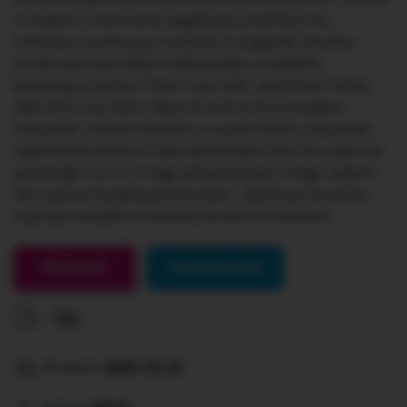
chrząszcz, rozmówca, bagażowy, podróżniczy,
trzeszczy, wrzeszczy, krzesiwo, krużganek, strużka,
stróżować, kamuflaż, makijażystka, rówieśnik,
brzęczący, kałuża, Chełm czy hełm, żołnierski, hufiec
albo druh czy duch. Nasz brzuchomówca spełnił
marzenie i został mistrzem w swoim fachu, jednakże
zapotrzebowanie na taki zawód jest znikome, więc nie
pozostaje mu nic innego jak poszukać innego zajęcia
lub napisać książkę pod tytułem „ Spełniaj marzenia,
czyli jak zostałem mistrzem brzuchomówstwa”.
Gotowe!
Interpunkcja
0s
Dodane:
2023-12-14