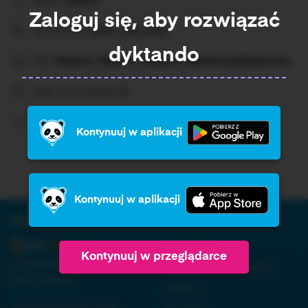
Autor:
admin
Zaloguj się, aby rozwiązać
Sprawdza:
ch/h, u/ó, ż/rz,
dyktando
Dla:
Klasa 4, Klasa 5, Klasa 6, Szkoła podstawowa,
Ilość rozwiązań:
2
Średni wynik:
Brak%
Kontynuuj w aplikacji
Kontynuuj w aplikacji
O firmie:
Informacja:
Regulamin
Kontynuuj w przeglądarce
ul. Nowopogońska 98, 41-
Polityka prywatności
250 Czeladź
RODO