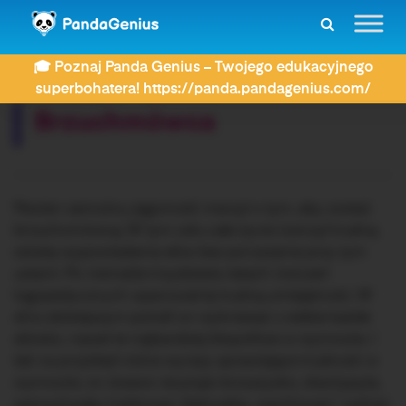
ZDAY
Dyktanda
Brzuchmówca
🎓 Poznaj Panda Genius – Twojego edukacyjnego
Rozwiązujesz dyktando:
superbohatera! https://panda.pandagenius.com/
Brzuchmówca
Pewien zamożny jegomość marzył o tym, aby zostać
brzuchomówcą. W tym celu całe życie ćwiczył trudną
sztukę wypowiadania słów bez poruszania przy tym
ustami. Po niemalże trzydziestu latach ćwiczeń
logopedycznych opanował tę trudną umiejętność. W
dniu dzisiejszym potrafi on wykrzesać z siebie każde
słówko, nawet te najbardziej kłopotliwe w wymowie. I
tak na przykład różne wyrazy sprawiające trudność w
wymowie, on żwawo recytuje: brzuszysko, skarżypyta,
samochwała, hołdować, błahostka, wachlować i wahać,