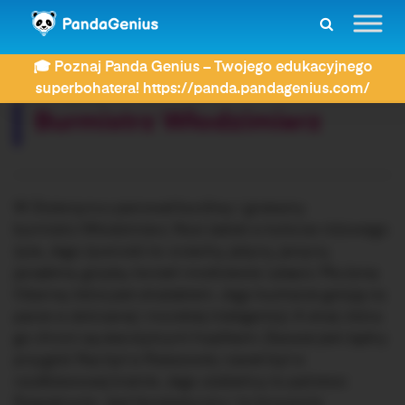
ZDAY
Dyktanda
Burmistrz Włodzimierz
🎓 Poznaj Panda Genius – Twojego edukacyjnego
Rozwiązujesz dyktando:
superbohatera! https://panda.pandagenius.com/
Burmistrz Włodzimierz
W Zwierzyncu panował burzliwy i grzeszny
burmistrz Włodzimierz. Nosi żakiet w kolorze różowego
żyta. Jego żywność to: orzechy, jeżyny, jarzyny,
jarzębina, grzyby, korzeń modrzewia i pieprz. Ma żonę
Ożannę, która jest strażakiem. Jego kucharze gotują na
parze w skórzanej i morskiej inteligentcji. A straż, która
go chroni są starożytnymi hoplitami. Zawsze jest żądny
przygód. Raz był w Rzeszowie, nawet był w
rzodkiewowej krainie. Jego ulubieńcy to państwo
Rzepakowie. Jest fanstastyczny i to brzusznie.