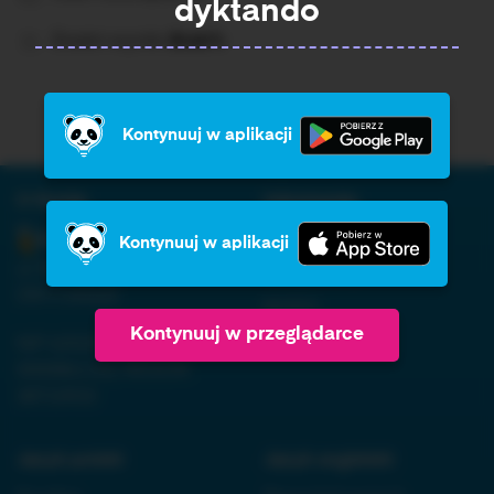
dyktando
Średni wynik:
Brak%
Kontynuuj w aplikacji
O firmie:
Informacja:
Regulamin
Kontynuuj w aplikacji
ul. Nowopogońska 98, 41-
Polityka prywatności
250 Czeladź
RODO
Kontynuuj w przeglądarce
NIP 6252475036, KRS
Kontakt
0000861152, REGON
38710933
Język polski:
Język angielski: