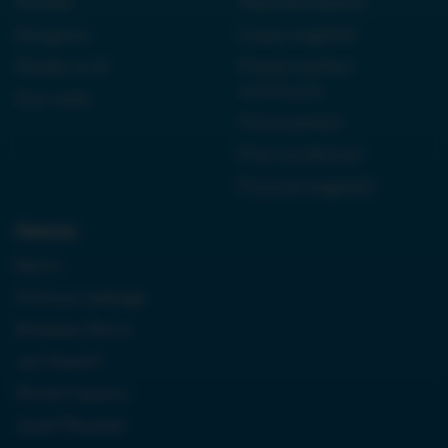
Kordian
Reported speech
Antygona
Czasy angielski
Dziady cz. III
Present perfect
continuous
Quo vadis
Future perfect
First conditional
Przyimki angielski
Historia:
Neron
Królowa Jadwiga
Boleslaw Bierut
Jan Paweł II
Monte Cassino
Józef Piłsudski