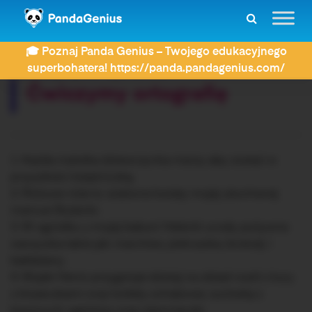
ZDAY
Dyktanda
Ćwiczymy ortografię
🎓 Poznaj Panda Genius – Twojego edukacyjnego
Rozwiązujesz dyktando:
superbohatera! https://panda.pandagenius.com/
Ćwiczymy ortografię
1. Każda malutka dziewczynka marzy aby zostać w
przyszłości księżniczką.
2. Różowe róże to ulubione kwiaty mojej ukochanej
mamusi Bożenki.
3. W ogródku u mojej babuni Helenki urosły pożywne
warzywka takie jak: marchew, pietruszka, brokuły i
bakłażany.
4. Wujek Henio przygotuje dzisiaj na obiad rosół z kury
z kluseczkami oraz kotlety schabowe, surówkę z
kiszonych ogórków oraz ziemniaczki.