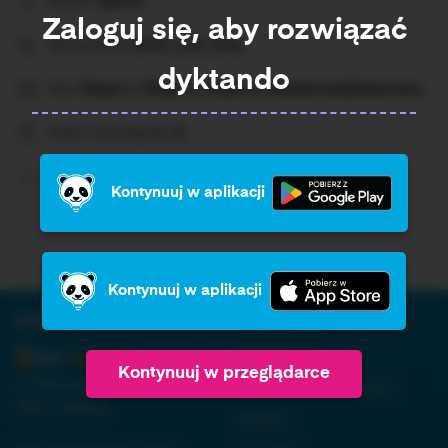
Autor:
admin
Zaloguj się, aby rozwiązać
Sprawdza:
ch/h, u/ó, ż/rz,
dyktando
Dla:
Klasa 1, Klasa 2, Klasa 3, Szkoła podstawowa,
Ilość rozwiązań:
2
Średni wynik:
Brak%
Kontynuuj w aplikacji
Kontynuuj w aplikacji
O firmie:
Informacja:
Regulamin
Kontynuuj w przeglądarce
ul. Nowopogońska 98, 41-
Polityka prywatności
250 Czeladź
RODO