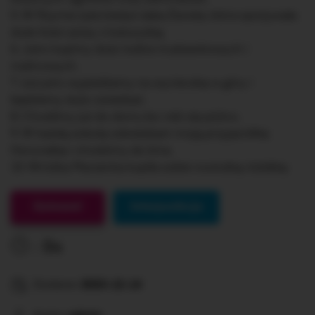
5. W Rzymie żyła kiedyś żaba Żaneta, która spożywała
duże ilości pizzy z kukurydzą.
6. Jutro kupimy dużo lodów truskawkowych i
malinowych.
7 Już jutro wyjeżdżamy na wycieczkę w góry i
będziemy dużo zwiedzać.
8. Chodźmy już do domu bo robi się późno.
9. W każdą sobotę odwiedzam moją przyjaciółkę
Honoratkę i chodzimy do kina.
10. Wróżka Marzenka kupiła sobie nowiutką różdżkę.
Gotowe!
Interpunkcja
0s
Dodane:
2023-12-14