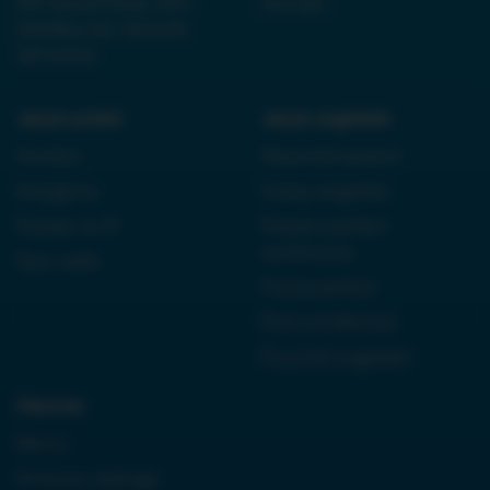
NIP 6252475036, KRS
Kontakt
0000861152, REGON
38710933
Język polski:
Język angielski:
Kordian
Reported speech
Antygona
Czasy angielski
Dziady cz. III
Present perfect
continuous
Quo vadis
Future perfect
First conditional
Przyimki angielski
Historia:
Neron
Królowa Jadwiga