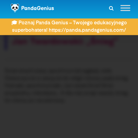
ZDAY
Dyktanda
Jan Twardowski: „Śnieg”
🎓 Poznaj Panda Genius – Twojego edukacyjnego
Rozwiązujesz dyktando:
superbohatera! https://panda.pandagenius.com/
Jan Twardowski: „Śnieg”
Świat stracił wiarę, spochmurniał zagłady wiek.
Dziewczynce w zeszycie do religii różowy pada śnieg.
Huknęło, spochmurniało. Już nawet Anioł Stróż
przyjezdny, nietutejszy… A dla niej wciąż wesoły śnieg,
bo wierzy po raz pierwszy.