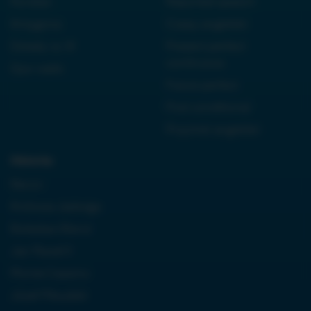
Kordian
Reported speech
Antygona
Czasy angielski
Dziady cz. III
Present perfect
continuous
Quo vadis
Future perfect
First conditional
Przyimki angielski
Historia:
Neron
Królowa Jadwiga
Boleslaw Bierut
Jan Paweł II
Monte Cassino
Józef Piłsudski