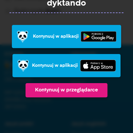
dyktando
Średni wynik:
Brak%
Kontynuuj w aplikacji
O firmie:
Informacja:
Regulamin
Kontynuuj w aplikacji
ul. Nowopogońska 98, 41-
Polityka prywatności
250 Czeladź
RODO
Kontynuuj w przeglądarce
NIP 6252475036, KRS
Kontakt
0000861152, REGON
38710933
Język polski:
Język angielski: