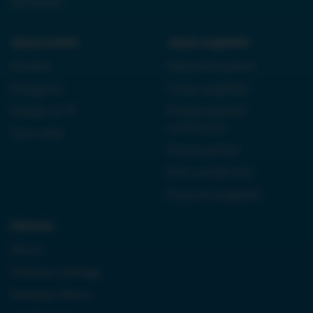
38710933
Język polski:
Język angielski:
Kordian
Reported speech
Antygona
Czasy angielski
Dziady cz. III
Present perfect
continuous
Quo vadis
Future perfect
First conditional
Przyimki angielski
Historia:
Neron
Królowa Jadwiga
Boleslaw Bierut