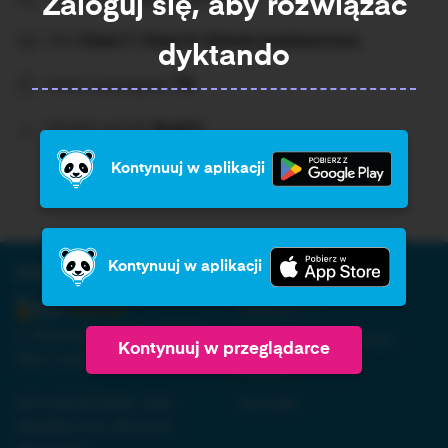
Zaloguj się, aby rozwiązać
Dla:
Klasa 7, Klasa 8, Szkoła podstawowa,
dyktando
Ilość rozwiązań:
78
Średni wynik:
Brak%
Kontynuuj w aplikacji
Kontynuuj w aplikacji
O firmie:
Informacja:
Regulamin
ul. Nowopogońska 98, 41-
Polityka prywatności
Kontynuuj w przeglądarce
250 Czeladź
RODO
NIP 6252475036, KRS
Kontakt
0000861152, REGON