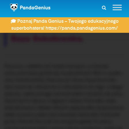
ZDAY
Dyktanda
Baza Sokołowska.
🎓 Poznaj Panda Genius – Twojego edukacyjnego
Rozwiązujesz dyktando:
superbohatera! https://panda.pandagenius.com/
Baza Sokołowska.
Rzucony z daleka od miasta transport, a mówiąc
potocznie baza, gniótł się na peryferiach Woli w zaułku
ulicy Sokołowskiej. Stanowczo słowo baza brzmiało
zbyt szumnie, obszernie w odniesieniu do tego, małego
placyku, zatłoczonego samochodami od płotu do płotu.
Garaż był to dawny magazyn żelaza. Pośrodku stała
dobudowana z desek obitych papą budka dyspozytora;
dalej na końcu placu był warsztat: beztrosko królował
gruby Gienek Durczak że swoją brygadą. Po placu,
wśród samochodów, pomocników, szoferów, uwijał się