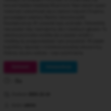
koncert bielsko-bialskiej filharmonii. Nasi szkolni quasi-
melomani wsłuchiwali się w rzewne mazurki Chopina,
poruszające uwertury Bacha i skoczne polki
Szostakowicza. W czwartek były andrzejki. Odwiedziła
nas postać niby nieznajoma, ale z nieobcym głosem. To
szkolna prymuska wcieliła się w postać wróżki z
różdżką, by przepowiedzieć nam przyszłość. W piątek
kręciliśmy reportaż z mickiewiczowskiej wieczornicy.
Dobrze, że jutro sobota – czas wytchnienia.
Gotowe!
Interpunkcja
0s
Dodane:
2023-12-14
Autor:
admin