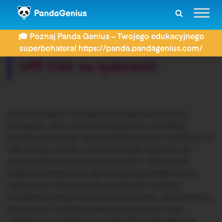
ZDAY
Dyktanda
Uff! Cóż za tydzień!!
🎓 Poznaj Panda Genius – Twojego edukacyjnego
Rozwiązujesz dyktando:
superbohatera! https://panda.pandagenius.com/
Uff! Cóż za tydzień!!
W poniedziałek rozważaliśmy trasę wymarzonej
eskapady. Jedni zamierzali wyjechać nad Bałtyk,
drudzy preferowali wędrówkę tatrzańskimi ścieżkami, a
niby-turyści myśleli o autokarowych wojażach po
województwie kujawsko-pomorskim. We wtorek
zorganizowaliśmy tzw. garażową wyprzedaż rzeczy
używanych. Na kontuarze znalazł się mosiężny
moździerz, lichtarz sprzed dwóch stuleci, inkrustowany
sekretarzyk, a także przedwojenny żurnal mody
należący do prababci Honoraty. W środę odbył się