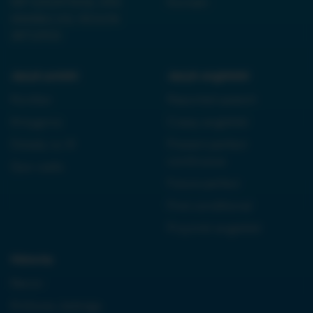
NIP 6252475036, KRS
Kontakt
0000861152, REGON
38710933
Język polski:
Język angielski:
Kordian
Reported speech
Antygona
Czasy angielski
Dziady cz. III
Present perfect
continuous
Quo vadis
Future perfect
First conditional
Przyimki angielski
Historia:
Neron
Królowa Jadwiga