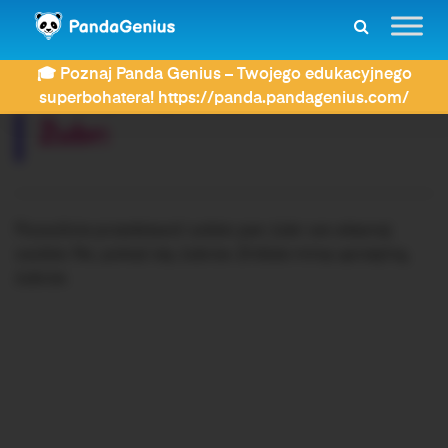
ZDAY
Dyktanda
Żubr:
🎓 Poznaj Panda Genius – Twojego edukacyjnego
Rozwiązujesz dyktando:
superbohatera! https://panda.pandagenius.com/
Żubr:
Pozwólcie przedstawić sobie: pan żubr we własnej
osobie. No, pokaż się, żubrze. Zróbże minę uprzejmą,
żubrze.