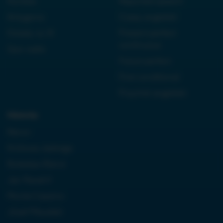
Kordian
Reported speech
Antygona
Czasy angielski
Dziady cz. III
Present perfect
continuous
Quo vadis
Future perfect
First conditional
Przyimki angielski
Historia:
Neron
Królowa Jadwiga
Boleslaw Bierut
Jan Paweł II
Monte Cassino
Józef Piłsudski