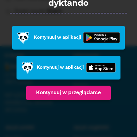
dyktando
Średni wynik:
Brak%
Kontynuuj w aplikacji
O firmie:
Informacja:
Regulamin
Kontynuuj w aplikacji
ul. Nowopogońska 98, 41-
Polityka prywatności
250 Czeladź
RODO
Kontynuuj w przeglądarce
NIP 6252475036, KRS
Kontakt
0000861152, REGON
38710933
Język polski:
Język angielski: