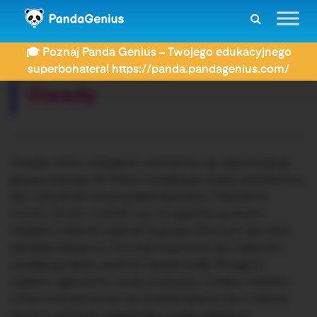
ZDAY
Dyktanda
Owady
🎓 Poznaj Panda Genius – Twojego edukacyjnego
Rozwiązujesz dyktando:
superbohatera! https://panda.pandagenius.com/
Owady
Owady, mimo malutkich rozmiarów, są najliczniejszą
grupą zwierząt. W Polsce występują owady pożyteczne,
jak i szkodniki (na przykład pasożyty). Popularne
muchy, żuczki, mrówki czy chrząszcze są znane
każdemu dziecku, jednak ta grupa stworzeń jest dużo
bardziej obszerna. Chociaż kojarzone są z lataniem,
występują także osobniki bezskrzydłe. Mnogość
rzędów i gatunków może przerażać. Czułka, odwłoki,
chitynowe pancerze czy przeobrażanie się w trakcie
życia to atrybuty niejednego owada. Niektóre