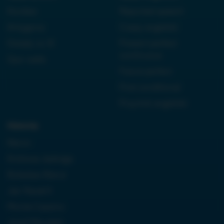
Kordian
Reported speech
Antygona
Czasy angielski
Dziady cz. III
Present perfect
continuous
Quo vadis
Future perfect
First conditional
Przyimki angielski
Historia:
Neron
Królowa Jadwiga
Boleslaw Bierut
Jan Paweł II
Monte Cassino
Józef Piłsudski