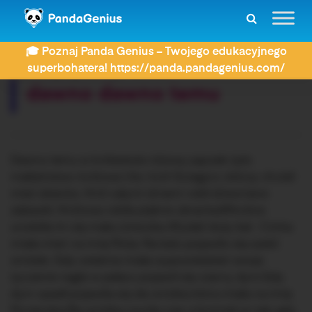
ZDAY
Dyktanda
dawno dawno temu
🎓 Poznaj Panda Genius – Twojego edukacyjnego
Rozwiązujesz dyktando:
superbohatera! https://panda.pandagenius.com/
dawno dawno temu
Dawno temu w królestwie różowy pączek żyło
małżeństwo: królowa Ula i król Grzegorz ,którzy chcieli
mieć dziecko. Król całymi dniami robił drewniane
zabawki. Królowa robiła piękne ubranka.Wkrótce
urodziła im się mała córeczka .Wydali duży bal . Córka
miała mieć na imię Róża. Na balu pojawiło się sześć
wróżek. Gdy ostatnia miała wypowiedzieć swoje
życzenie nagle w pałacu pojawił się czarny dym.Gdy
dym opadł pojawiła się zła wróżka która miała na imię
Porzeczka.Zła wróżka rzuciła czar a brzmiał on tak: gdy