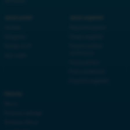
38710933
Język polski:
Język angielski:
Kordian
Reported speech
Antygona
Czasy angielski
Dziady cz. III
Present perfect
continuous
Quo vadis
Future perfect
First conditional
Przyimki angielski
Historia:
Neron
Królowa Jadwiga
Boleslaw Bierut