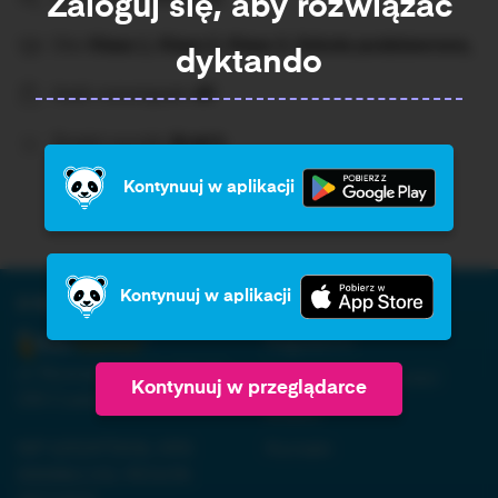
Zaloguj się, aby rozwiązać
Dla:
Klasa 1, Klasa 2, Klasa 3, Szkoła podstawowa,
dyktando
Ilość rozwiązań:
49
Średni wynik:
Brak%
Kontynuuj w aplikacji
Kontynuuj w aplikacji
O firmie:
Informacja:
Regulamin
ul. Nowopogońska 98, 41-
Polityka prywatności
Kontynuuj w przeglądarce
250 Czeladź
RODO
NIP 6252475036, KRS
Kontakt
0000861152, REGON