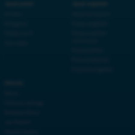
Język polski:
Język angielski:
Kordian
Reported speech
Antygona
Czasy angielski
Dziady cz. III
Present perfect
continuous
Quo vadis
Future perfect
First conditional
Przyimki angielski
Historia:
Neron
Królowa Jadwiga
Boleslaw Bierut
Jan Paweł II
Monte Cassino