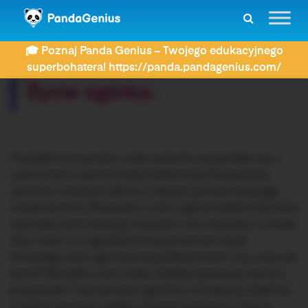
ZDAY
Dyktanda
Życie ogórka.
🎓 Poznaj Panda Genius – Twojego edukacyjnego
Rozwiązujesz dyktando:
superbohatera! https://panda.pandagenius.com/
Życie ogórka.
Przepełnione życiem małe nasionko przywitało się z
czerwoną w czarne kropki biedronką. Rozpostarło
ramiona, rozłożyło dłonie, a deszcz już obmywa jego
młode skronie. Parasolem z liści ogórek biedronkę otula
wytrwale, dom budując przyjaźni, nie na piasku, w skale.
Tacy różni, a w zgodzie kroczą przez ten świat.
Dorastają, więc ogórka przyozdabia kwiat. Czy rodzi się
życie? Nie jedno, lecz wiele. Opiekę sprawują nad tym,
przyjaciele. Tutaj dorasta ogórków ród sławny. Stąd też
w świat wyrusza, rzekłby mówca wytrawny. Cóż, to