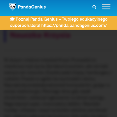
ZDAY
Dyktanda
Nauczka Krzysia
🎓 Poznaj Panda Genius – Twojego edukacyjnego
Rozwiązujesz dyktando:
superbohatera! https://panda.pandagenius.com/
Nauczka Krzysia
W dużym mieście mieszkał Krzyś. Prowadził on
niezdrowy tryb życia. Był łakomczuchem, ale nie lubił
warzyw ani owoców. Zwykle jadał chipsy, hamburgery i
cukierki. Prawie w ogóle nie wychodził z domu.
Najczęściej przesiadywał przed komputerem, grając w
swoje ulubione gry. Pewnego dnia, gdy szedł
chodnikiem, zobaczył ogłoszenie na temat wyścigu.
Nagrodą był super, nowoczesny telefon. Niewiele
myśląc, chłopiec ruszył na boisko szkolne, ponieważ
tam właśnie odbywał się konkurs. Gdy tylko dyrektor