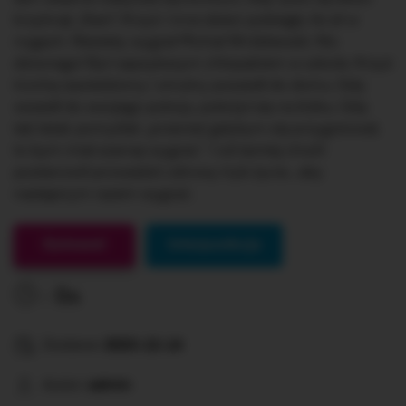
krzyknął ,,Start”, Krzyś i inne dzieci pobiegły ile sił w
nogach. Niestety wygrał Michał Wróblewski. Nic
dziwnego! Był najszybszym chłopakiem w szkole. Krzyś
trochę zawiedziony i smutny poszedł do domu. Gdy
wszedł do swojego pokoju, położył się na łóżku. Gdy
tak leżał, pomyślał: ,,przecież gdybym się przygotował,
to bym miał szansę wygrać.” I od tamtej chwili
postanowił prowadzić zdrowy tryb życia , aby
następnym razem wygrać.
Gotowe!
Interpunkcja
0s
Dodane:
2023-12-14
Autor:
admin