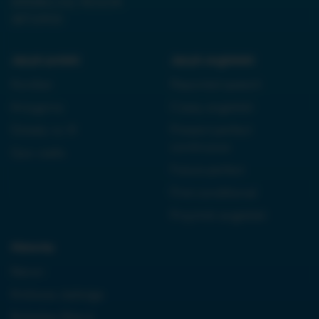
0000861152, REGON
38710933
Język polski:
Język angielski:
Kordian
Reported speech
Antygona
Czasy angielski
Dziady cz. III
Present perfect
continuous
Quo vadis
Future perfect
First conditional
Przyimki angielski
Historia:
Neron
Królowa Jadwiga
Boleslaw Bierut