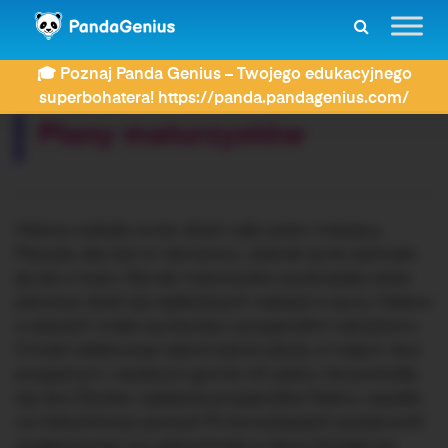
ZDAY
Dyktanda
Plany maturzystów
🎓 Poznaj Panda Genius – Twojego edukacyjnego
Rozwiązujesz dyktando:
superbohatera! https://panda.pandagenius.com/
Plany maturzystów
Helena czekała na ten dzień całe osiem miesięcy.
Marzyła, aby był on słoneczny. Jednak życie zaśmiało
jej się w twarz. Nie tak maturzystka wyobrażała sobie
pierwszy dzień jej najdłuższych wakacji w życiu. Helena
w planach miała wycieczkę z przyjaciółmi nad jezioro.
Chcieli celebrować zakończenie szkoły w małym, lecz
przyjaznym i zaufanym gronie. Ich plany nie powiodły
się, lecz Żaneta, najlepsza przyjaciółka Heleny, wpadła
na nietuzinkowy pomysł. Po konsultacjach postanowili
zorganizować noc planszówek w domu Grzegorza.