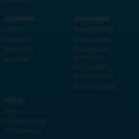
38710933
Język polski:
Język angielski:
Kordian
Reported speech
Antygona
Czasy angielski
Dziady cz. III
Present perfect
continuous
Quo vadis
Future perfect
First conditional
Przyimki angielski
Historia:
Neron
Królowa Jadwiga
Boleslaw Bierut