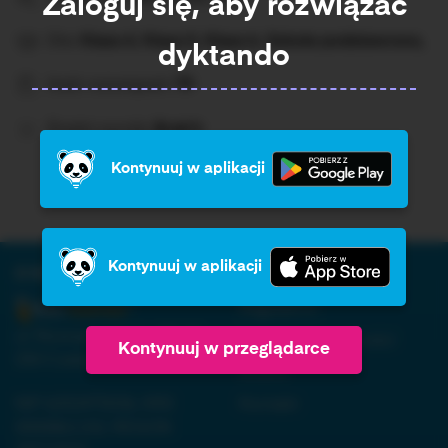
Zaloguj się, aby rozwiązać
Dla:
Klasa 4, Klasa 5, Klasa 6, Szkoła podstawowa,
dyktando
Ilość rozwiązań:
79
Średni wynik:
Brak%
Kontynuuj w aplikacji
Kontynuuj w aplikacji
O firmie:
Informacja:
Regulamin
ul. Nowopogońska 98, 41-
Polityka prywatności
Kontynuuj w przeglądarce
250 Czeladź
RODO
NIP 6252475036, KRS
Kontakt
0000861152, REGON