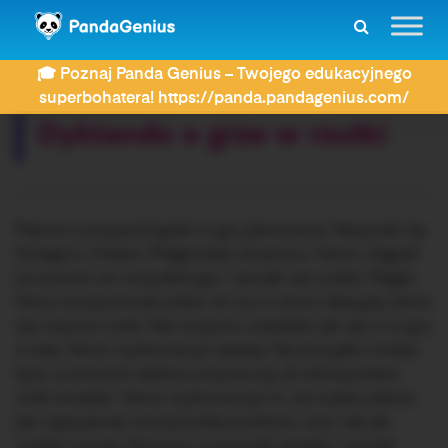
ZDAY
Dyktanda
Dyktando o grze w rzutki
🎓 Poznaj Panda Genius – Twojego edukacyjnego
Rozwiązujesz dyktando:
superbohatera! https://panda.pandagenius.com/
Dyktando o grze w rzutki
Pięcioro przyjaciół grało w gry planszowe. Nazywali się
Grzegorz, Hubert, Małgorzata, Zuzanna i Henio. Zagrali
już prawie we wszystkie gry i zaczęli się nudzić. Nagle
Henio przypomniał sobie, że ma w domu taką grę, która
się nazywa rzutki. Nie wszyscy wiedzieli, jak się w to gra,
a więc Henio wytłumaczył zasady. Na początku trzeba
było uruchomić elektryczną tarczę, do której potem
mieli strzelać. Henio wytłumaczył im, że trzeba zebrać
jak najszybciej równą liczbę punktów, czyli, tak jak
ustalili, trzysta. Wszyscy zrozumieli zasady i zaczęli