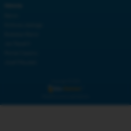
Historia:
Neron
Królowa Jadwiga
Boleslaw Bierut
Jan Paweł II
Monte Cassino
Józef Piłsudski
Copyright © 2024
Wszelkie prawa zastrzeżone.