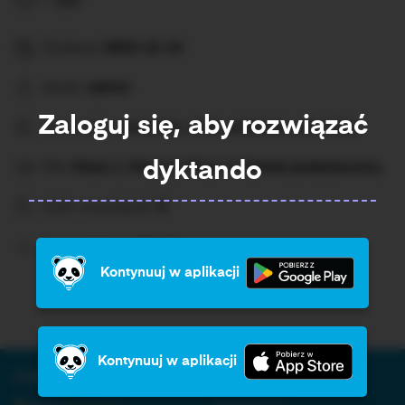
0s
Dodane:
2023-12-14
Autor:
admin
Zaloguj się, aby rozwiązać
Sprawdza:
a/om/on, ch/h, e/em/en, u/ó, ż/rz,
dyktando
Dla:
Klasa 1, Klasa 2, Klasa 3, Szkoła podstawowa,
Ilość rozwiązań:
8
Średni wynik:
Brak%
Kontynuuj w aplikacji
Kontynuuj w aplikacji
O firmie:
Informacja: