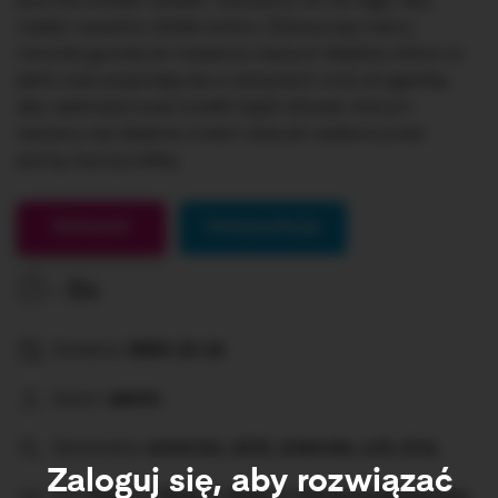
piórniku kredki i pisaki. Używamy ich do tego, aby
nadać naszemu dziełu koloru. Zazwyczaj mamy
również gumkę do mazania naszych błędów, które co
jakiś czas pojawiają się w zeszytach oraz strugawkę,
aby zatemperować kredki bądź ołówek, którym
staramy się idealnie zrobić szlaczki zadane przez
panią nauczycielkę.
Gotowe!
Interpunkcja
0s
Dodane:
2023-12-14
Autor:
admin
Sprawdza:
a/om/on, ch/h, e/em/en, u/ó, ż/rz,
Zaloguj się, aby rozwiązać
Dla:
Klasa 1, Klasa 2, Klasa 3, Szkoła podstawowa,