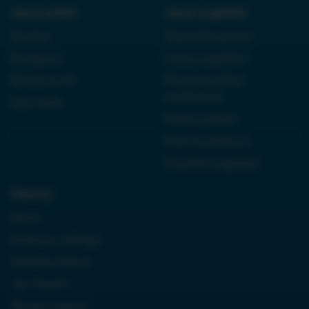
Język polski:
Język angielski:
Kordian
Reported speech
Antygona
Czasy angielski
Dziady cz. III
Present perfect
continuous
Quo vadis
Future perfect
First conditional
Przyimki angielski
Historia:
Neron
Królowa Jadwiga
Boleslaw Bierut
Jan Paweł II
Monte Cassino