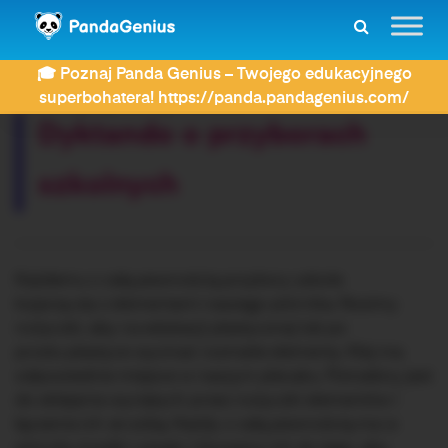
ZDAY
Dyktanda
Dyktando o przyborach szkolnych
🎓 Poznaj Panda Genius – Twojego edukacyjnego
Rozwiązujesz dyktando:
superbohatera! https://panda.pandagenius.com/
Dyktando o przyborach
szkolnych
Każdemu z całą pewnością przybory szkole
kojarzą się z elementami naszego piórnika. Nosimy
nożyczki, aby na edukacji plastycznej lub po
prostu plastyce wycinać rozmaite elementy. Klej ma
odpowiednie miejsce w naszym plecaku. Potrzebny jest
do sklejania wyciętych przez nożyczki elementów i
łączenia ich ze sobą. Każdy z całą pewnością ma w