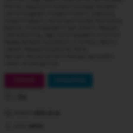
Później z zapylonych kwiatów powstają niewielkie
czerwone jagódki o kształcie kulistym, wielkością
przypominającym czerwoną porzeczkę, które późną
jesienią i zimą służą ptakom jako pokarm. Głóg jest
rośliną leczniczą. Jego owoce są jadalne na surowo.
Nadają się także na przetwory, tj. konfitury, dżemy i
nalewki. Głóg jest pożyteczną rośliną
dla ludzi i dla pszczół, które zbierają z jej kwiatów
nektar i produkują miód.
Gotowe!
Interpunkcja
0s
Dodane:
2023-12-14
Autor:
admin