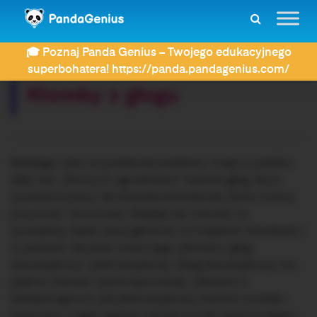
ZDAY
Dyktanda
Klomby z głogu
🎓 Poznaj Panda Genius – Twojego edukacyjnego
Rozwiązujesz dyktando:
superbohatera! https://panda.pandagenius.com/
Klomby z głogu
Każdego roku na przełomie kwietnia i maja w pobliżu
daty tzw. „Zimnych ogrodników” kwitnie głóg. Są to
wysokie krzewy lub drzewka klombowe, które można
przycinać i formować. Nadaje się również na
żywopłoty. Sadzi się je głównie na miejskich klombach i
w parkach. Są dwie znane jego odmiany: głóg
dwuszyjkowy i jednoszyjkowy. Głóg dwuszyjkowy ma
piękne różowe i pachnące kwiaty, zebrane w
baldachogrona, zaś jednoszyjkowy kwitnie na biało-
kremowo, a jego zapach nie jest już tak zachwycający.