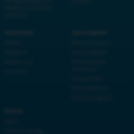
NIP 6252475036, KRS
Kontakt
0000861152, REGON
38710933
Język polski:
Język angielski:
Kordian
Reported speech
Antygona
Czasy angielski
Dziady cz. III
Present perfect
continuous
Quo vadis
Future perfect
First conditional
Przyimki angielski
Historia:
Neron
Królowa Jadwiga