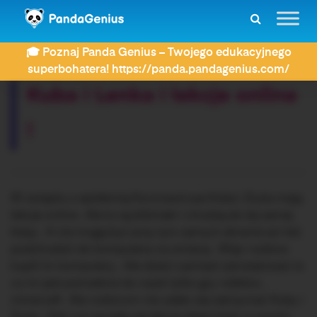
ZDAY
Dyktanda
Kuba i Lenka i lekcje online !
🎓 Poznaj Panda Genius – Twojego edukacyjnego
Rozwiązujesz dyktando:
superbohatera! https://panda.pandagenius.com/
Kuba i Lenka i lekcje online
!
W związku z epidemią Koronawirusa Kuba i Zuzia mają
lekcje online . Ale to są bliźniaki i chodzą do tej samej
klasy . A nie mogą być przy tym samym ekranie ani też
podchodzić do komputera na zmianę . Więc rodzice
kupili im komputery . Ale dzieci zamiast zainstalować to
co im jest potrzebne do nauki tylko gry robblox ,
minecraft . Ale rodzicom nie udało się zatrzymać Kuby i