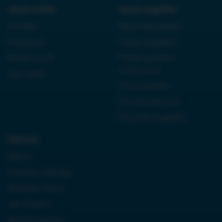
Język polski:
Język angielski:
Kordian
Reported speech
Antygona
Czasy angielski
Dziady cz. III
Present perfect
continuous
Quo vadis
Future perfect
First conditional
Przyimki angielski
Historia:
Neron
Królowa Jadwiga
Boleslaw Bierut
Jan Paweł II
Monte Cassino