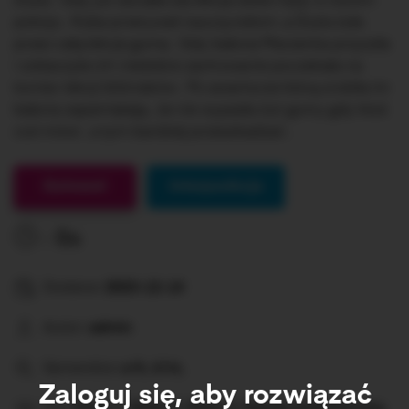
Zuzia . Gdy już zaczęła się lekcja dzieci były w swoim
pokoju . Kuba przerywał nauczycielom ,a Zuzia żuła
przez całą lekcje gumę . Gdy babcia Marzenka przyszła
i zobaczyła ich niedobre zachowanie poczekała na
koniec lekcji bliźniaków . Po awanturze którą zrobiła im
babcia zapamiętają , że nie wypada żuć gumy gdy ktoś
coś mówi , a tym bardziej przeszkadzać .
Gotowe!
Interpunkcja
0s
Dodane:
2023-12-14
Autor:
admin
Sprawdza:
u/ó, ż/rz,
Zaloguj się, aby rozwiązać
Dla:
Klasa 1, Klasa 2, Klasa 3, Szkoła podstawowa,