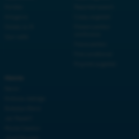
Kordian
Reported speech
Antygona
Czasy angielski
Dziady cz. III
Present perfect
continuous
Quo vadis
Future perfect
First conditional
Przyimki angielski
Historia:
Neron
Królowa Jadwiga
Boleslaw Bierut
Jan Paweł II
Monte Cassino
Józef Piłsudski