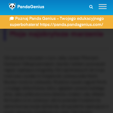
ZDAY
Dyktanda
Moje najskrytsze marzenie
🎓 Poznaj Panda Genius – Twojego edukacyjnego
Rozwiązujesz dyktando:
superbohatera! https://panda.pandagenius.com/
Moje najskrytsze marzenie
Od zawsze marzyłam o tym, żeby zostać Mistrzem
Dyktand. Odkąd pamiętam, bardzo lubiłam poznawać
reguły rządzące ortografią. Od najmłodszych lat moja
mamusia czytała mi książeczki, pokazywała literki.
Bardzo mnie to ciekawiło. Rodzice nawet nagrali filmik
z mojego dzieciństwa, który oglądam prawie każdego
dnia. Jako półtoraroczne dziecko znałam cały alfabet.
Aż trudno w to uwierzyć, ale to prawda! Codziennie
sama tworzę swoje dyktanda, skrupulatnie zapisuję je w
moim zeszycie. Uwielbiam to robić. Tak bardzo