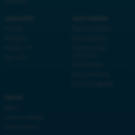
38710933
Język polski:
Język angielski:
Kordian
Reported speech
Antygona
Czasy angielski
Dziady cz. III
Present perfect
continuous
Quo vadis
Future perfect
First conditional
Przyimki angielski
Historia:
Neron
Królowa Jadwiga
Boleslaw Bierut