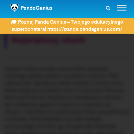
ZDAY
Dyktanda
Największy skarb
🎓 Poznaj Panda Genius – Twojego edukacyjnego
Rozwiązujesz dyktando:
superbohatera! https://panda.pandagenius.com/
Największy skarb
Dzisiaj w klasie szóstej nauczycielka od języka
polskiego zadała zadanie wszystkim uczniom. Mieli
napisać jaki największy skarb znaleźli w swoim życiu.
Klasa miała aż trzydzieści minut na tę pracę. Pierwszy
skończył Przemek. Napisał, że największym skarbem
jaki znalazł był zgubiony banknot o wartości stu
złotych. Cała klasa mu zazdrościła. Potem przyszła kolej
na Żanetę. Opowiedziała o tym jak znalazła
porzuconego chomika i go przygarnęła. Klasa biła
brawo. Następnie wypowiadał się Jurek. Jego tata był