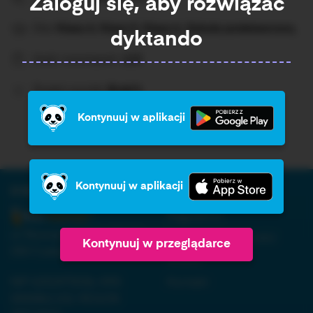
Zaloguj się, aby rozwiązać
Dla:
Klasa 4, Klasa 5, Klasa 6, Szkoła podstawowa,
dyktando
Ilość rozwiązań:
113
Średni wynik:
Brak%
Kontynuuj w aplikacji
Kontynuuj w aplikacji
O firmie:
Informacja:
Regulamin
ul. Nowopogońska 98, 41-
Polityka prywatności
Kontynuuj w przeglądarce
250 Czeladź
RODO
NIP 6252475036, KRS
Kontakt
0000861152, REGON