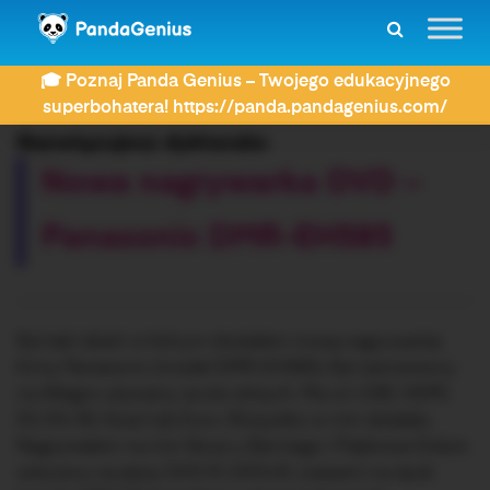
ZDAY
Dyktanda
Nowa nagrywarka DVD – Panasonic DMR-EH585
🎓 Poznaj Panda Genius – Twojego edukacyjnego
superbohatera! https://panda.pandagenius.com/
Rozwiązujesz dyktando:
Nowa nagrywarka DVD –
Panasonic DMR-EH585
Był taki dzień w którym dostałem nową nagrywarkę
firmy Panasonic (model DMR-EH585). Był zamówiony
na Allegro używany za sto złotych. Ma on USB, HDMI,
SV, DV, AV, Scart lub Euro. Wszystko w nim działało.
Nagrywałem na nim Noce u Berniego i Piątkowe Dobre
wieczory na płyty DVD-R, DVD+R, czasami na dysk