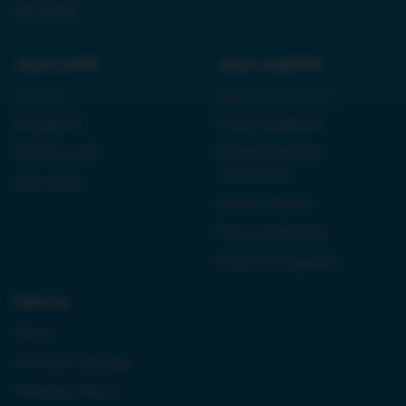
38710933
Język polski:
Język angielski:
Kordian
Reported speech
Antygona
Czasy angielski
Dziady cz. III
Present perfect
continuous
Quo vadis
Future perfect
First conditional
Przyimki angielski
Historia:
Neron
Królowa Jadwiga
Boleslaw Bierut