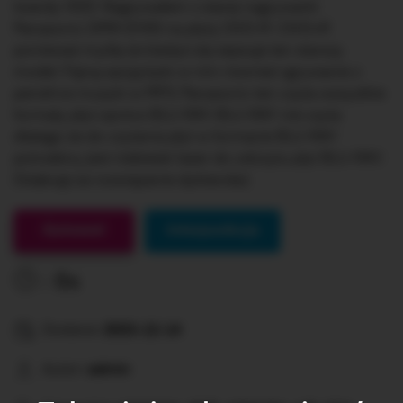
twardy HDD. Nagrywałem z starej nagrywarki
Panasonic DMR-EH55 na płyty DVD-R i DVD+R
ponieważ myślę że kiedyś się zepsuje ten starszy
model. Fajną opcją było w nim również zgrywanie z
pendrive muzyki w MP3. Panasonic ten czyta wszystkie
formaty płyt oprócz BLU-RAY. BLU-RAY nie czyta
dlatego że do czytania płyt w formacie BLU-RAY
potrzebny jest niebieski laser do odczytu płyt BLU-RAY.
Dziękuję za rozwiązanie dyktanda:)
Gotowe!
Interpunkcja
0s
Dodane:
2023-12-14
Autor:
admin