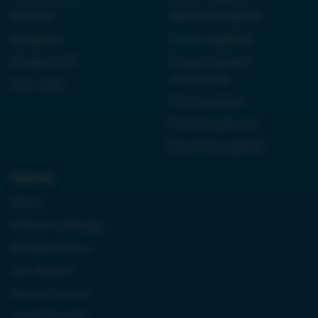
Kordian
Reported speech
Antygona
Czasy angielski
Dziady cz. III
Present perfect
continuous
Quo vadis
Future perfect
First conditional
Przyimki angielski
Historia:
Neron
Królowa Jadwiga
Boleslaw Bierut
Jan Paweł II
Monte Cassino
Józef Piłsudski