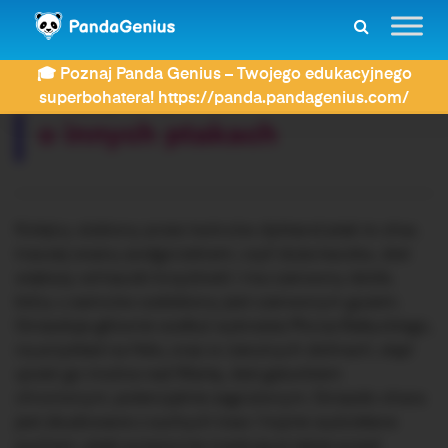
ZDAY
Dyktanda
o innych ptakach
🎓 Poznaj Panda Genius – Twojego edukacyjnego
Rozwiązujesz dyktando:
superbohatera! https://panda.pandagenius.com/
o innych ptakach
Kolejny ulubiony przez twórców dyktand ptak to ohar,
inaczej zwany podgorzelcem, czyli duża kaczka. Jest
większy od kaczki krzyżówki i ma czerwony dziób,
który u samców ozdobiony jest czerwonym guzem.
Gniazduje głównie wzdłuż wybrzeża Morza Bałtyckiego,
na przykład na Helu, oraz w rzecznych dolinach, stąd
ujrzeć go można nad Wartą. Jest gatunkiem
chronionym, potencjalnie zagrożonym. Gniazdo ohara
jest zbudowane z suchych traw i hojnie wyściełane
puchem, ptaki przezornie maskują je także przed