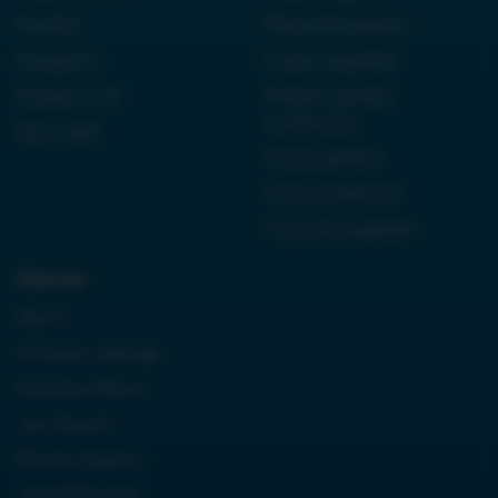
Kordian
Reported speech
Antygona
Czasy angielski
Dziady cz. III
Present perfect
continuous
Quo vadis
Future perfect
First conditional
Przyimki angielski
Historia:
Neron
Królowa Jadwiga
Boleslaw Bierut
Jan Paweł II
Monte Cassino
Józef Piłsudski