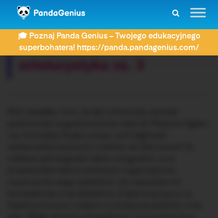
ZDAY
Dyktanda
ortoturystyka cz. 3
🎓 Poznaj Panda Genius – Twojego edukacyjnego
Rozwiązujesz dyktando:
superbohatera! https://panda.pandagenius.com/
ortoturystyka cz. 3
Któż wpadłby na to, że taki ortoturysta, zamiast
podróżować wygodnie biznes class do Madrytu, Egiptu
czy chociażby Kuala Lumpur, woli żeglować
wpółprzedziurawionym czółnem do Żarnowca? Oj,
niełatwo jest dogodzić takim ortogustom, a na
przeszkodzie takimż ambicjom organizatorów
wypoczynku stają częstokroć nie najwyższe ich
kompetencje w tej dziedzinie. Z tejże przyczyny na
hiperhonorowym miejscu w ortobiurze podróży musi
stać „Wielki słownik ortograficzny”, i to koniecznie w