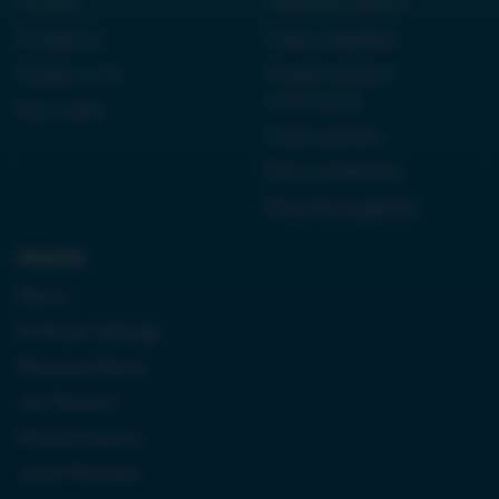
Kordian
Reported speech
Antygona
Czasy angielski
Dziady cz. III
Present perfect
continuous
Quo vadis
Future perfect
First conditional
Przyimki angielski
Historia:
Neron
Królowa Jadwiga
Boleslaw Bierut
Jan Paweł II
Monte Cassino
Józef Piłsudski