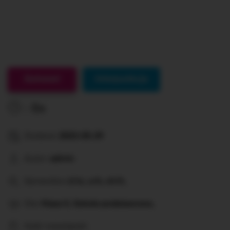
Gotowe!
Interpunkcja
0s
Dodane:
2023-05-29
Autor:
admin
Sprawdza:
ż/rz, u/ó, ch/h,
Dla:
Klasa 5, Szkoła podstawowa,
Ilość rozwiązań: