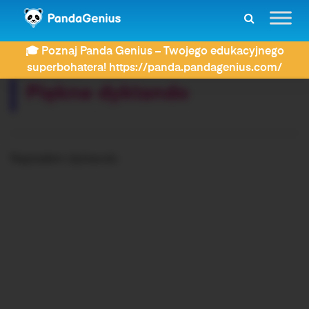
ZDAY
Dyktanda
Piękne dyktando
🎓 Poznaj Panda Genius – Twojego edukacyjnego
Rozwiązujesz dyktando:
superbohatera! https://panda.pandagenius.com/
Piękne dyktando
Napisałem dyktando