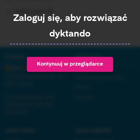
Średni wynik:
%
Zaloguj się, aby rozwiązać
dyktando
O firmie:
Informacja:
Kontynuuj w przeglądarce
Regulamin
ul. Nowopogońska 98, 41-
Polityka prywatności
250 Czeladź
RODO
NIP 6252475036, KRS
Kontakt
0000861152, REGON
38710933
Język polski:
Język angielski: