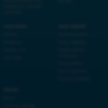
NIP 6252475036, KRS
Kontakt
0000861152, REGON
38710933
Język polski:
Język angielski:
Kordian
Reported speech
Antygona
Czasy angielski
Dziady cz. III
Present perfect
continuous
Quo vadis
Future perfect
First conditional
Przyimki angielski
Historia:
Neron
Królowa Jadwiga