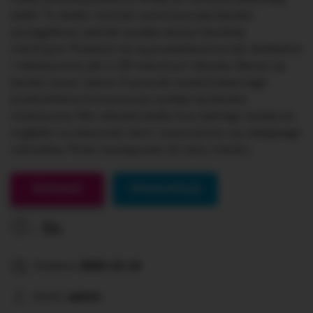
statki. To dzieło również wykonane jest bardzo
szczegółowo, jednak wydaje się być bardziej
niechlujne. Postacie nie są przedstawione tak dokładnie
i realistycznie, jak w XIII wiecznym obrazie. Barwy są
bardzo żywe i jasne. Z powodu wszechobecnego
przeludnienia kompozycja wydaje się bardzo
chaotyczna. Nie odzwierciedla ona realnego świata ze
względu na obecność słoni, nosorożców czy latającego
człowieka. Może nawiązywać do stylu rokoko.
Gotowe!
Interpunkcja
0s
Dodane:
2023-12-14
Autor:
admin