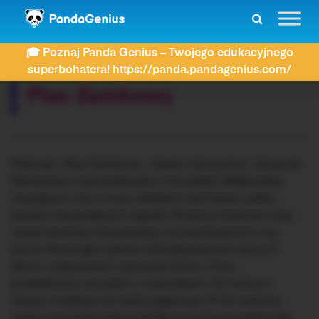
ZDAY
Dyktanda
Plac Zamkowy
🎓 Poznaj Panda Genius – Twojego edukacyjnego
Rozwiązujesz dyktando:
superbohatera! https://panda.pandagenius.com/
Plac Zamkowy
Malunek „Plac Zamkowy – basen zdrowotny” obrazuje
Warszawę w perspektywie z lotu ptaka. Najbardziej
rzucającym się w oczy obiektem jest basen, pełen
postaci zażywających kąpieli. Możemy dostrzec tutaj
nawet syrenkę warszawską, miniaturkę promu czy
słonia. Na drugim planie widnieją budynki, których
dachy mają bardzo wyraziste kolory. Ulice
przepełnione są ludźmi i zwierzętami. W centrum
obrazu znajduje się wieża zegarowa. W tle widzimy
rzekę, prawdopodobnie Wisłę, po której przepływają