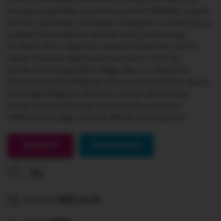
swoją przyjaciółkę na pierwszy piknik. Niestety, wypad
kończy się szybko, ponieważ roztargniona dziewczyna
podaje Dianie alkohol zamiast soku malinowego.
Po latach Ania nadal nie wybacza Gilbertowi, mimo
starań chłopca. Upiera się przy swoim, choć jej
serdeczna przyjaciółka nalega, aby mu odpuściła.
Pokrótce umiera Mateusz, który przyprowadził małą do
Zielonego Wzgórza. W domu panuje żałoba. Gdy
minęło kolejne kilka lat, Ania w końcu wybacza
Gilbertowi za jego uczynek. Młodzi pobierają się.
Gotowe!
Interpunkcja
0s
Dodane:
2023-12-14