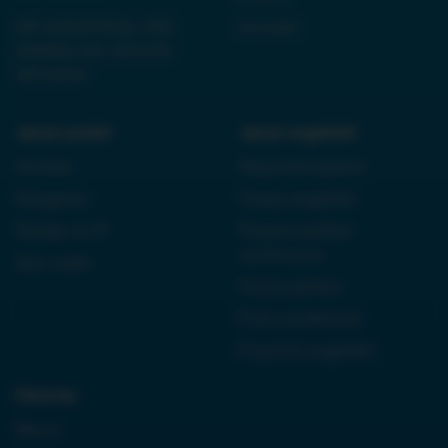
NIP 6252475036, KRS
Kontakt
0000861152, REGON
38710933
Język polski:
Język angielski:
Kordian
Reported speech
Antygona
Czasy angielski
Dziady cz. III
Present perfect
continuous
Quo vadis
Future perfect
First conditional
Przyimki angielski
Historia:
Neron