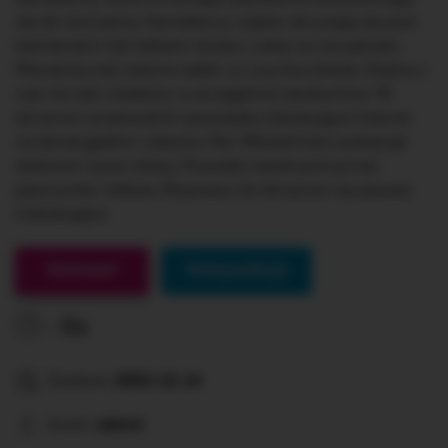
się do otoczenia. Kameleony często ukrywają się pod
kamieniami lub listkami drzew. Lubię na nie patrzeć.
Marzenka lubi zielone żabki, a Lucynka żółwie. Żadna z
nas nie lubi robaków, a szczególnie karaluchów. W
terrarium przewodnik opowiada interesujące historie
na temat gadów i płazów. Pan Włodzimierz pokazuje
dzieciom żywe okazy. Pozwala nawet potrzymać
jaszczurkę i żółwia. Wyprawy do terrarium są zawsze
interesujące.
Gotowe!
Interpunkcja
0s
Dodane:
2023-12-14
Autor:
admin