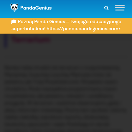
ZDAY
Dyktanda
Terrarium
🎓 Poznaj Panda Genius – Twojego edukacyjnego
Rozwiązujesz dyktando:
superbohatera! https://panda.pandagenius.com/
Terrarium
Bardzo lubię chodzić do terrarium z moją koleżanką
Marzenką i kuzynką Lucynką. Mamusia mówi, że
jesteśmy jak Trzej Muszkieterowie. Wszędzie razem
chodzimy. Może niezupełnie przypominamy trzech
muszkieterów, ale jesteśmy odważni i uwielbiamy
przygody. W terrarium, wspólnie obserwujemy gady i
płazy, które tam mieszkają. Można tam spotkać: zieloną
żabkę rzekotkę, szarobure ropuchy, drzewołazy,
karaluchy, jaszczurki i węże. Podobają mi się też
kameleony, które zmieniają ubarwienie dostosowując