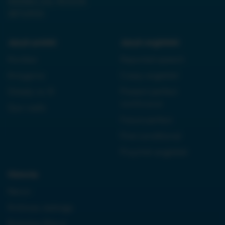
0000861152, REGON
38710933
Język polski:
Język angielski:
Kordian
Reported speech
Antygona
Czasy angielski
Dziady cz. III
Present perfect
continuous
Quo vadis
Future perfect
First conditional
Przyimki angielski
Historia:
Neron
Królowa Jadwiga
Boleslaw Bierut