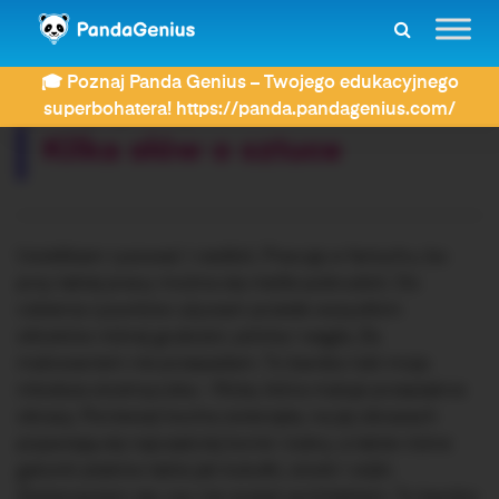
ZDAY
Dyktanda
Kilka słów o sztuce
🎓 Poznaj Panda Genius – Twojego edukacyjnego
Rozwiązujesz dyktando:
superbohatera! https://panda.pandagenius.com/
Kilka słów o sztuce
Uwielbiam rysować i rzeźbić. Pracuję w fartuchu, bo
przy takiej pracy można się nieźle pobrudzić. Do
robienia rysunków używam przede wszystkim
ołówków różnej grubości, piórka i węgla. Za
malowaniem nie przepadam. To bardzo lubi moja
młodsza siostrzyczka – Róża, która maluje przepiękne
obrazy. Ponieważ kocha zwierzęta, na jej obrazach
pojawiają się najczęściej konie i żubry, a także różne
gatunki ptaków takie jak kukułki, sówki i sójki.
Zastanawiam się, czy nie zostać architektem. To bardzo