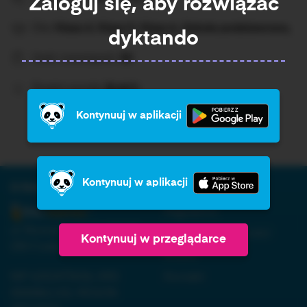
Zaloguj się, aby rozwiązać
Dla:
Klasa 4, Klasa 5, Klasa 6, Szkoła podstawowa,
dyktando
Ilość rozwiązań:
50
Średni wynik:
Brak%
Kontynuuj w aplikacji
Kontynuuj w aplikacji
O firmie:
Informacja:
Regulamin
ul. Nowopogońska 98, 41-
Polityka prywatności
Kontynuuj w przeglądarce
250 Czeladź
RODO
NIP 6252475036, KRS
Kontakt
0000861152, REGON