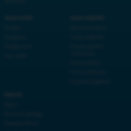
38710933
Język polski:
Język angielski:
Kordian
Reported speech
Antygona
Czasy angielski
Dziady cz. III
Present perfect
continuous
Quo vadis
Future perfect
First conditional
Przyimki angielski
Historia:
Neron
Królowa Jadwiga
Boleslaw Bierut