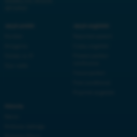
0000861152, REGON
38710933
Język polski:
Język angielski:
Kordian
Reported speech
Antygona
Czasy angielski
Dziady cz. III
Present perfect
continuous
Quo vadis
Future perfect
First conditional
Przyimki angielski
Historia:
Neron
Królowa Jadwiga
Boleslaw Bierut