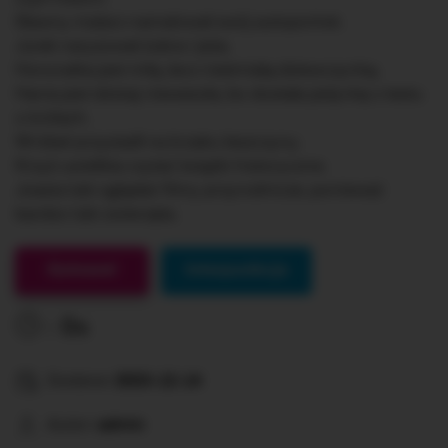
Sławny malarz namalował swój autoportret.
Jurek narysował żubra i jeża.
Honoratka jest miłą ,lecz nieśmiałą dziewczynką.
Hania jest dzisiaj niewesoła, bo dostała jedynkę z testu
o królach.
Wróbel przysiadł na krzaku leszczyny.
Krzyś uwielbia czytać książki historyczne.
Joasia lubi oglądać filmy przyrodnicze, ponieważ
bardzo lubi zwierzęta.
Gotowe!
Interpunkcja
0s
Dodane:
2023-12-14
Autor:
admin