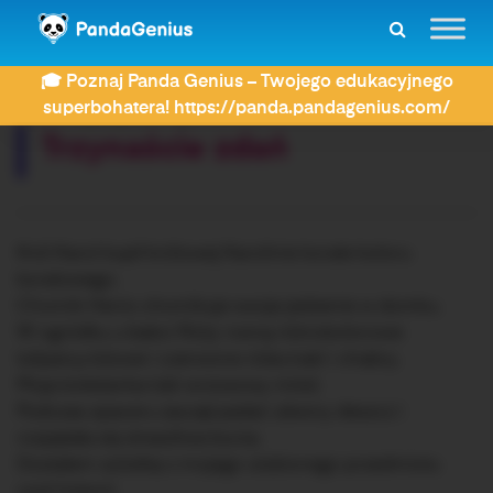
ZDAY
Dyktanda
Trzynaście zdań
🎓 Poznaj Panda Genius – Twojego edukacyjnego
Rozwiązujesz dyktando:
superbohatera! https://panda.pandagenius.com/
Trzynaście zdań
Król Karol kupił królowej Karolinie korale koloru
koralowego.
Chomik Henio chomikuje swoje jedzenie w domku.
W ogródku u babci Róży rosną różnokolorowe
tulipany,różowe i czerwone róże,maki i chabry.
Moja koleżanka lubi wrzosowy miód.
Podczas spaceru zaczął padać ulewny deszcz i
rozpętała się straszliwa burza.
Dostałem szóstkę z mojego ulubionego przedmiotu
czyli historii.