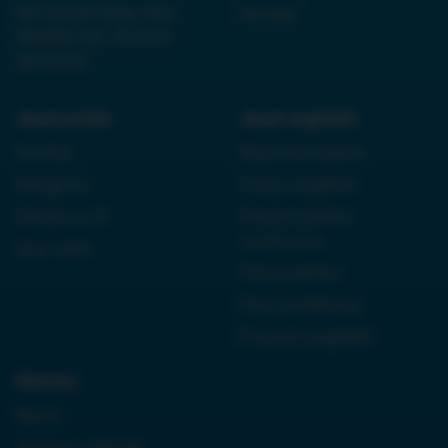
NIP 6252475036, KRS
Kontakt
0000861152, REGON
38710933
Język polski:
Język angielski:
Kordian
Reported speech
Antygona
Czasy angielski
Dziady cz. III
Present perfect
continuous
Quo vadis
Future perfect
First conditional
Przyimki angielski
Historia:
Neron