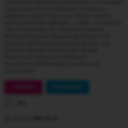
(w klubowej i reprezentacyjnej). Mówią o nim wszystkie
media świata! Gra w klubie Bayern Monachium,
najlepszym klubie w Niemczech. Robert w sezonie
ligowym 2019/2020 sięgnął po – uwaga! – 11 trofeów!!!!
Jakich? Puchar Niemiec, Superpuchar Niemiec,
Mistrzostwo Niemiec, Wygrana Ligi Mistrzów, Król
Strzelców Ligi Niemieckiej, Pucharu Niemiec i Ligi
Mistrzów! Najlepszy Piłkarz Europy i Świata!
Piłkarz Roku w Niemczech! Zdobywca
Superpucharu UEFA! Każdy by chciał być jak
Lewandowski!
Gotowe!
Interpunkcja
0s
Dodane:
2023-12-14