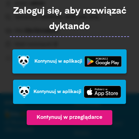
Autor:
admin
Zaloguj się, aby rozwiązać
Sprawdza:
a/om/on, ch/h, u/ó, ż/rz,
dyktando
Dla:
Dla Dorosłych,
Ilość rozwiązań:
0
Średni wynik:
Brak%
Kontynuuj w aplikacji
Kontynuuj w aplikacji
O firmie:
Informacja:
Regulamin
Kontynuuj w przeglądarce
ul. Nowopogońska 98, 41-
Polityka prywatności
250 Czeladź
RODO