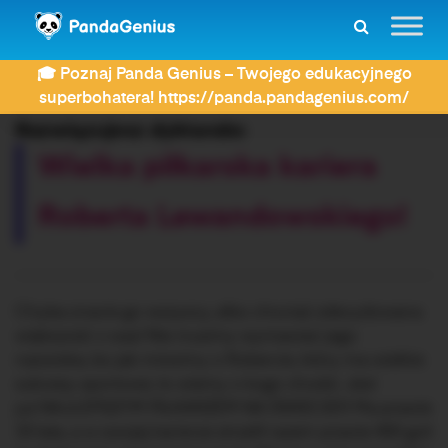
ZDAY
Dyktanda
Wielka piłkarska kariera Roberta Lewandowskiego!
🎓 Poznaj Panda Genius – Twojego edukacyjnego
superbohatera! https://panda.pandagenius.com/
Rozwiązujesz dyktando:
Wielka piłkarska kariera
Roberta Lewandowskiego!
Chyba znacie go wszyscy, albo chociaż zdecydowana
większość z was! Nie musimy wymawiać jego
nazwiska, bo jak mówimy o Robercie, który ma wielkie
sukcesy sportowe, to wiemy o kogo chodzi. Jest
już NAJLEPSZYM PIŁKARZEM NA ŚWIECIE!!! Ma prawie
33 lata, a w swojej karierze strzelił razem prawie 400 goli