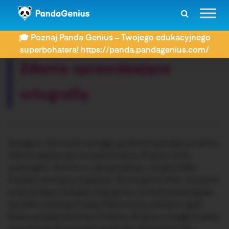
ZDAY
Dyktanda
Zdania sprawdzające ortografię
🎓 Poznaj Panda Genius – Twojego edukacyjnego
Rozwiązujesz dyktando:
superbohatera! https://panda.pandagenius.com/
Zdania sprawdzające
ortografię
Grzegorz obchodzi ósmego grudnia trzynaste urodziny.
Halina wspina się na duże drzewa. Krzysiu chce
zwierzątko. Słońce w rzeczywistości nie jest żółte.
Kupiłam skórzany kapelusz. Życie jest krótkie. Uważnie
przeczytałam książkę. Żuję gumę. Urszula przewiązała
się żółto-różową chustą. Mahoniowy stół jest ciężki.
Rzeka przepływa przez Kraków. W grze w kręgle trzeba