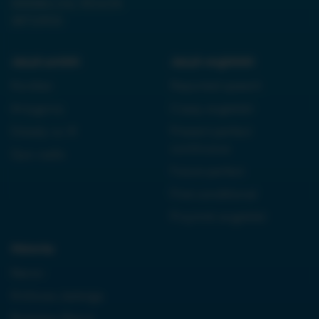
0000861152, REGON
38710933
Język polski:
Język angielski:
Kordian
Reported speech
Antygona
Czasy angielski
Dziady cz. III
Present perfect
continuous
Quo vadis
Future perfect
First conditional
Przyimki angielski
Historia:
Neron
Królowa Jadwiga