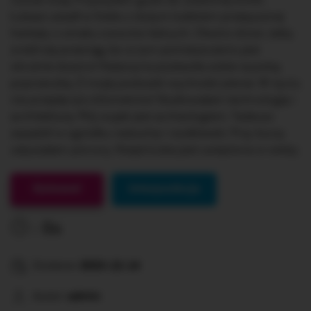
rzucać kulą. Przyszyłem guzik do ulubionej kurtki.
Łukasz usiadł w fotelu z dużym kubkiem przepysznej
herbaty o smaku owoców leśnych. Otwórz drzwi, żeby
zrobił się przeciąg, bo w tym pomieszczeniu jest
okrutnie duszno! Katarzyna postawiła sobie wysoką
poprzeczkę. Z mojej poduszki wychodzi pierze. W życiu
nie przejdę tylu kilometrów! Studiowałam technologię i
architekturę. Mój wujek jest archeologiem. Tadeusz
zasadził w ogródku rzeżuchę i rzodkiewki. Przy burzy
usłyszałam pioruny. Księżniczka jest uwięziona w wieży.
Gotowe!
Interpunkcja
0s
Dodane:
2023-12-14
Autor:
admin