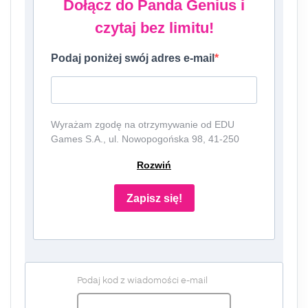
Dołącz do Panda Genius i
czytaj bez limitu!
Podaj poniżej swój adres e-mail
Wyrażam zgodę na otrzymywanie od EDU
Games S.A., ul. Nowopogońska 98, 41-250
Czeladź, NIP: 6252475036, KRS: 0000861152,
Rozwiń
REGON: 387109330 (dalej jako
"Administrator") newslettera, czyli informacji o
tematyce związanej z edukacją i szkolnictwem
Zapisz się!
oraz ofert handlowych lub/ i reklamowych za
pośrednictwem komunikacji e-mail i
telefonicznej. Podanie danych jest dobrowolne,
ale niezbędne do otrzymywania newslettera
lub/i ofert. Podstawa prawna przetwarzania
Podaj kod z wiadomości e-mail
danych to wyrażenie zgody, zgodnie z art. 6
ust. 1 lit. a. RODO. Twoje dane będą