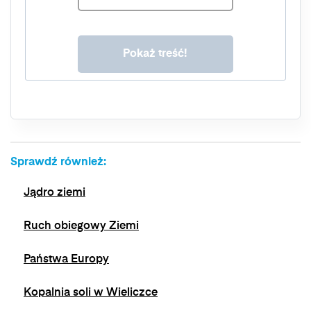
przechowywane o momentu wycofania zgody.
Masz prawo do dostępu do swoich danych, ich
sprostowania, usunięcia, ograniczenia
przetwarzania, prawo do przenoszenia danych,
prawo do wniesienia sprzeciwu wobec
przetwarzania, a także prawo do wniesienia
skargi do organu nadzorczego. Masz prawo
wycofać swoją zgodę w dowolnym momencie,
bez wpływu na zgodność z prawem
przetwarzania, którego dokonano na podstawie
zgody przed jej wycofaniem. Wycofanie zgody
Sprawdź również:
jest możliwe poprzez kontakt z Administratorem
na adres e-mail:
admin@dyktanda.pl
lub
Jądro ziemi
naciśniecie przycisku "wypisz się" znajdującego
się w wiadomościach e-mail od nas.
Ruch obiegowy Ziemi
Państwa Europy
Kopalnia soli w Wieliczce