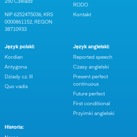
250 Czeladź
RODO
NIP 6252475036, KRS
Kontakt
0000861152, REGON
38710933
Język polski:
Język angielski:
Kordian
Reported speech
Antygona
Czasy angielski
Dziady cz. III
Present perfect
continuous
Quo vadis
Future perfect
First conditional
Przyimki angielski
Historia: