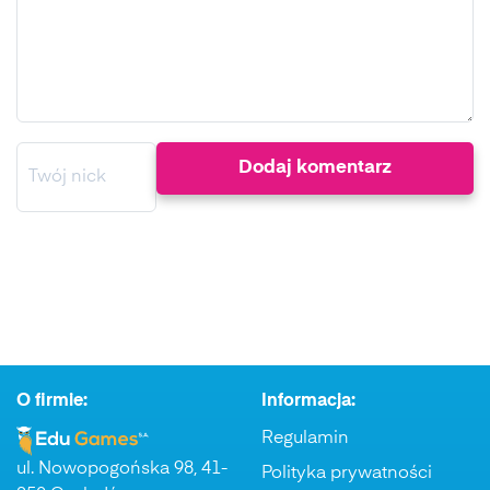
O firmie:
Informacja:
Regulamin
ul. Nowopogońska 98, 41-
Polityka prywatności