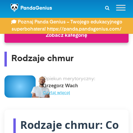
ZDAY
Geografia
Rodzaje chmur
🎓 Poznaj Panda Genius – Twojego edukacyjnego
superbohatera! https://panda.pandagenius.com/
Zobacz kategorię
Rodzaje chmur
Opiekun merytoryczny:
Grzegorz Wach
Czytaj więcej
Rodzaje chmur: Co