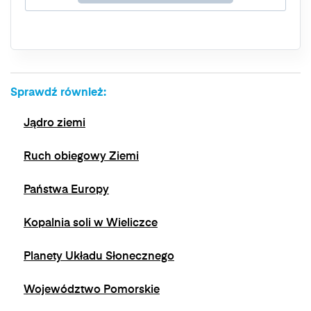
przetwarzania, a także prawo do wniesienia
skargi do organu nadzorczego. Masz prawo
wycofać swoją zgodę w dowolnym momencie,
bez wpływu na zgodność z prawem
przetwarzania, którego dokonano na podstawie
zgody przed jej wycofaniem. Wycofanie zgody
Sprawdź również:
jest możliwe poprzez kontakt z Administratorem
na adres e-mail:
admin@dyktanda.pl
lub
Jądro ziemi
naciśniecie przycisku "wypisz się" znajdującego
się w wiadomościach e-mail od nas.
Ruch obiegowy Ziemi
Państwa Europy
Kopalnia soli w Wieliczce
Planety Układu Słonecznego
Województwo Pomorskie