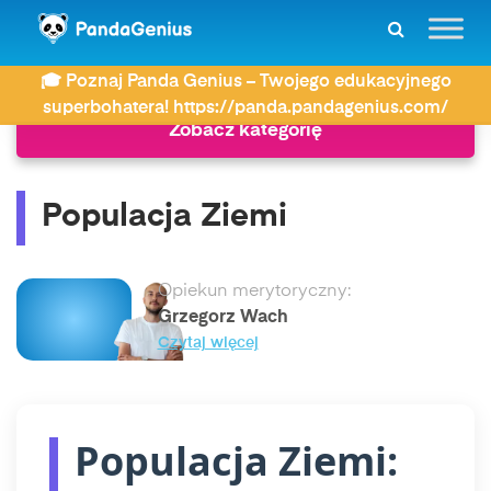
ZDAY
Geografia
Populacja Ziemi
🎓 Poznaj Panda Genius – Twojego edukacyjnego
superbohatera! https://panda.pandagenius.com/
Zobacz kategorię
Populacja Ziemi
Opiekun merytoryczny:
Grzegorz Wach
Czytaj więcej
Populacja Ziemi: