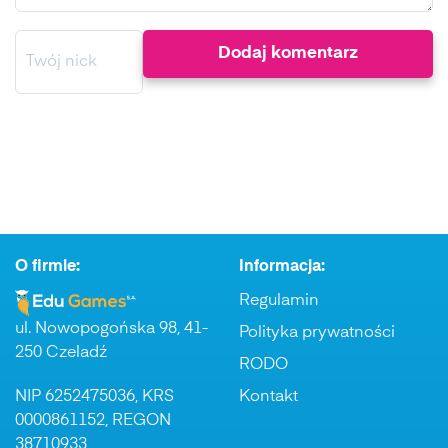
O firmie:
Informacja:
Regulamin
ul. Nowopogońska 98, 41-
Polityka prywatności
250 Czeladź
RODO
NIP 6252475036, KRS
Kontakt
0000861152, REGON
38710933