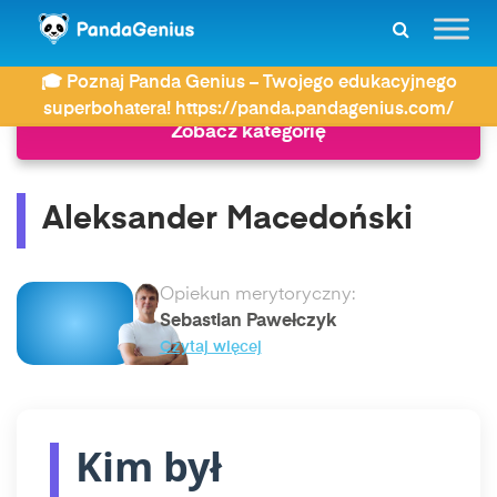
ZDAY
Historia
Aleksander Macedoński
🎓 Poznaj Panda Genius – Twojego edukacyjnego
superbohatera! https://panda.pandagenius.com/
Zobacz kategorię
Aleksander Macedoński
Opiekun merytoryczny:
Sebastian Pawełczyk
Czytaj więcej
Kim był