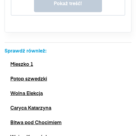
przetwarzania, prawo do przenoszenia danych,
prawo do wniesienia sprzeciwu wobec
przetwarzania, a także prawo do wniesienia
skargi do organu nadzorczego. Masz prawo
wycofać swoją zgodę w dowolnym momencie,
bez wpływu na zgodność z prawem
przetwarzania, którego dokonano na podstawie
zgody przed jej wycofaniem. Wycofanie zgody
Sprawdź również:
jest możliwe poprzez kontakt z Administratorem
na adres e-mail:
admin@dyktanda.pl
lub
Mieszko 1
naciśniecie przycisku "wypisz się" znajdującego
się w wiadomościach e-mail od nas.
Potop szwedzki
Wolna Elekcja
Caryca Katarzyna
Bitwa pod Chocimiem