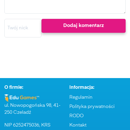
O firmie:
Informacja:
Regulamin
ul. Nowopogońska 98, 41-
Polityka prywatności
250 Czeladź
RODO
NIP 6252475036, KRS
Kontakt