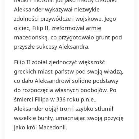
nauki i filozofii. Już jako młody chłopiec
Aleksander wykazywał niezwykłe
zdolności przywódcze i wojskowe. Jego
ojciec, Filip II, zreformował armię
macedońską, co przygotowało grunt pod
przyszłe sukcesy Aleksandra.
Filip II zdołał zjednoczyć większość
greckich miast-państw pod swoją władzą,
co dało Aleksandrowi solidne podstawy
do rozpoczęcia własnych podbojów. Po
śmierci Filipa w 336 roku p.n.e.,
Aleksander objął tron i szybko stłumił
wszelkie bunty, umacniając swoją pozycję
jako król Macedonii.