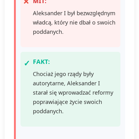
MIT:
naciśniecie przycisku "wypisz
Aleksander I był bezwzględnym
się" znajdującego się w
wiadomościach e-mail od nas.
władcą, który nie dbał o swoich
poddanych.
FAKT:
Chociaż jego rządy były
autorytarne, Aleksander I
starał się wprowadzać reformy
poprawiające życie swoich
poddanych.