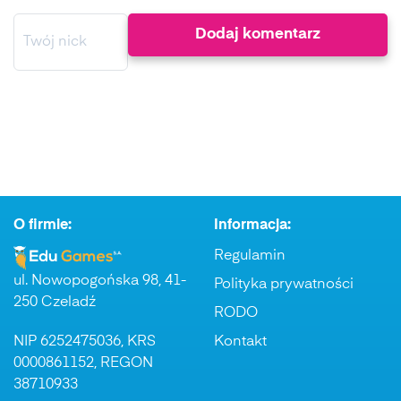
O firmie:
Informacja:
Regulamin
ul. Nowopogońska 98, 41-
Polityka prywatności
250 Czeladź
RODO
NIP 6252475036, KRS
Kontakt
0000861152, REGON
38710933