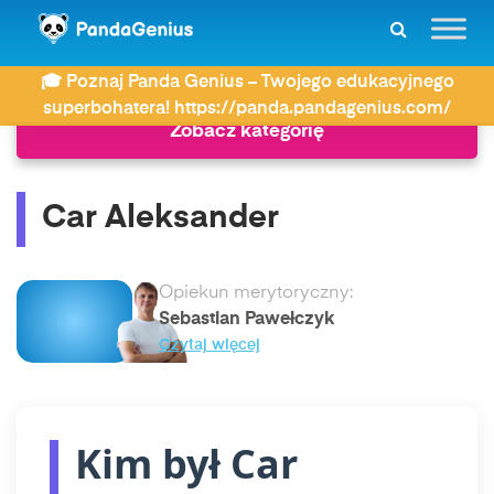
ZDAY
Historia
Car Aleksander
🎓 Poznaj Panda Genius – Twojego edukacyjnego
superbohatera! https://panda.pandagenius.com/
Zobacz kategorię
Car Aleksander
Opiekun merytoryczny:
Sebastian Pawełczyk
Czytaj więcej
Kim był Car