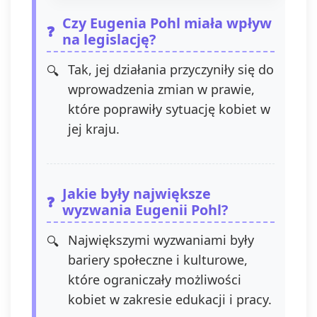
sprostowania, usunięcia,
Czy Eugenia Pohl miała wpływ
ograniczenia przetwarzania,
na legislację?
prawo do przenoszenia danych,
prawo do wniesienia sprzeciwu
Tak, jej działania przyczyniły się do
wobec przetwarzania, a także
wprowadzenia zmian w prawie,
prawo do wniesienia skargi do
organu nadzorczego. Masz
które poprawiły sytuację kobiet w
prawo wycofać swoją zgodę w
jej kraju.
dowolnym momencie, bez
wpływu na zgodność z prawem
przetwarzania, którego
dokonano na podstawie zgody
Jakie były największe
przed jej wycofaniem.
wyzwania Eugenii Pohl?
Wycofanie zgody jest możliwe
poprzez kontakt z
Administratorem na adres e-
Największymi wyzwaniami były
mail:
admin@dyktanda.pl
lub
bariery społeczne i kulturowe,
naciśniecie przycisku "wypisz
które ograniczały możliwości
się" znajdującego się w
wiadomościach e-mail od nas.
kobiet w zakresie edukacji i pracy.