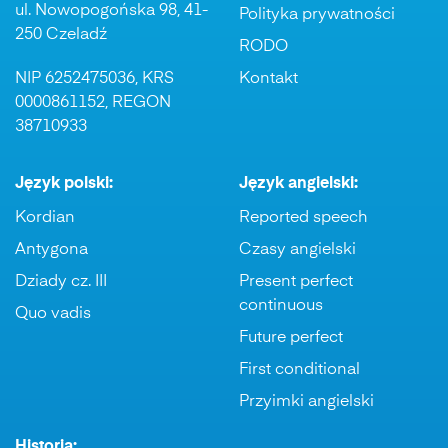
ul. Nowopogońska 98, 41-
Polityka prywatności
250 Czeladź
RODO
NIP 6252475036, KRS
Kontakt
0000861152, REGON
38710933
Język polski:
Język angielski:
Kordian
Reported speech
Antygona
Czasy angielski
Dziady cz. III
Present perfect
continuous
Quo vadis
Future perfect
First conditional
Przyimki angielski
Historia: