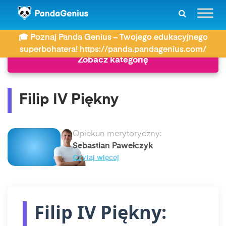
ZDAY
Historia
Filip IV Piękny
🎓 Poznaj Panda Genius – Twojego edukacyjnego
superbohatera! https://panda.pandagenius.com/
Zobacz kategorię
Filip IV Piękny
Opiekun merytoryczny:
Sebastian Pawełczyk
Czytaj więcej
Filip IV Piękny: