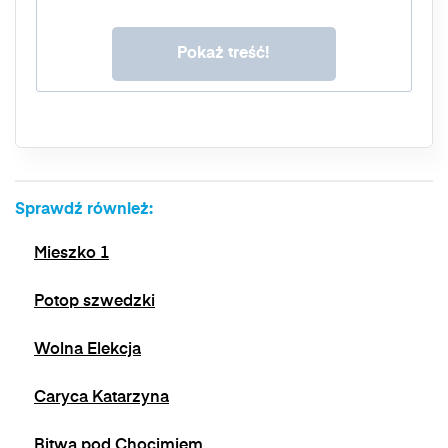
Masz prawo do dostępu do swoich danych, ich
sprostowania, usunięcia, ograniczenia
przetwarzania, prawo do przenoszenia danych,
prawo do wniesienia sprzeciwu wobec
przetwarzania, a także prawo do wniesienia
skargi do organu nadzorczego. Masz prawo
wycofać swoją zgodę w dowolnym momencie,
bez wpływu na zgodność z prawem
przetwarzania, którego dokonano na podstawie
zgody przed jej wycofaniem. Wycofanie zgody
Sprawdź również:
jest możliwe poprzez kontakt z Administratorem
na adres e-mail:
admin@dyktanda.pl
lub
Mieszko 1
naciśniecie przycisku "wypisz się" znajdującego
się w wiadomościach e-mail od nas.
Potop szwedzki
Wolna Elekcja
Caryca Katarzyna
Bitwa pod Chocimiem