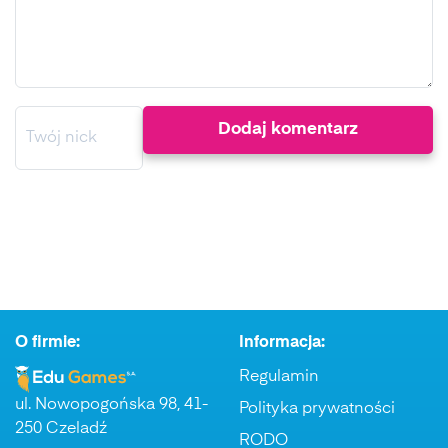
O firmie:
Informacja:
Regulamin
ul. Nowopogońska 98, 41-
Polityka prywatności
250 Czeladź
RODO