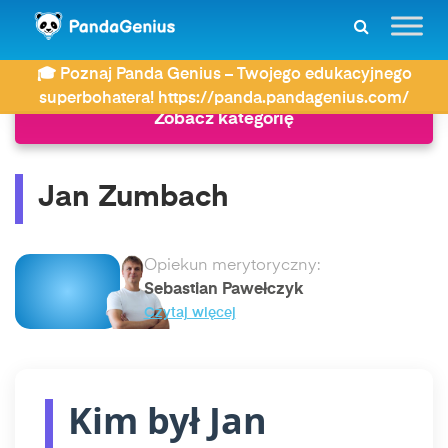
ZDAY
Historia
Jan Zumbach
🎓 Poznaj Panda Genius – Twojego edukacyjnego
superbohatera! https://panda.pandagenius.com/
Zobacz kategorię
Jan Zumbach
Opiekun merytoryczny:
Sebastian Pawełczyk
Czytaj więcej
Kim był Jan