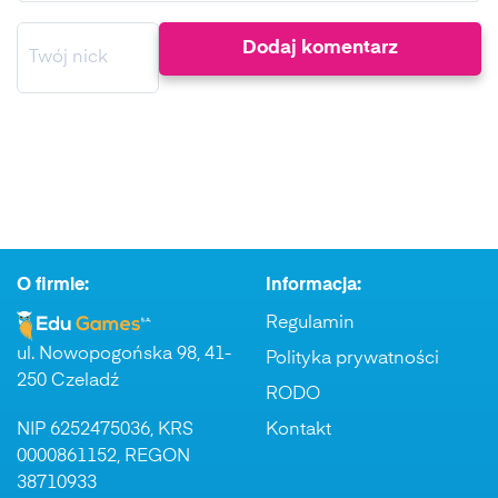
O firmie:
Informacja:
Regulamin
ul. Nowopogońska 98, 41-
Polityka prywatności
250 Czeladź
RODO
NIP 6252475036, KRS
Kontakt
0000861152, REGON
38710933