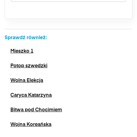
przetwarzania, a także prawo do wniesienia
skargi do organu nadzorczego. Masz prawo
wycofać swoją zgodę w dowolnym momencie,
bez wpływu na zgodność z prawem
przetwarzania, którego dokonano na podstawie
zgody przed jej wycofaniem. Wycofanie zgody
Sprawdź również:
jest możliwe poprzez kontakt z Administratorem
na adres e-mail:
admin@dyktanda.pl
lub
Mieszko 1
naciśniecie przycisku "wypisz się" znajdującego
się w wiadomościach e-mail od nas.
Potop szwedzki
Wolna Elekcja
Caryca Katarzyna
Bitwa pod Chocimiem
Wojna Koreańska