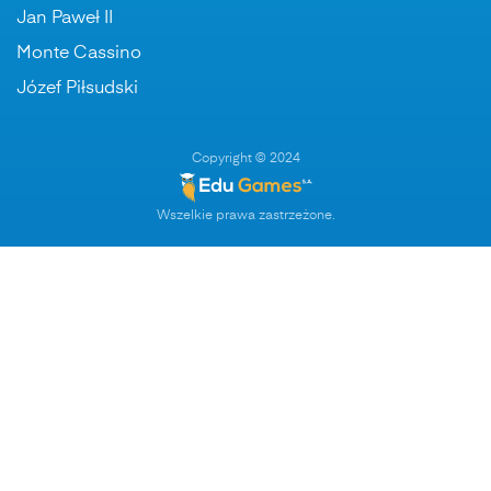
Jan Paweł II
Monte Cassino
Józef Piłsudski
Copyright © 2024
Wszelkie prawa zastrzeżone.