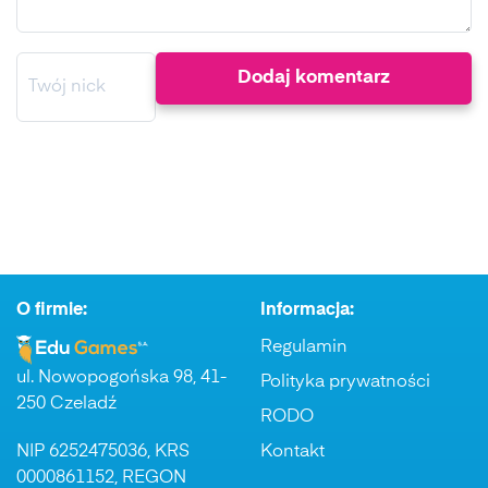
O firmie:
Informacja:
Regulamin
ul. Nowopogońska 98, 41-
Polityka prywatności
250 Czeladź
RODO
NIP 6252475036, KRS
Kontakt
0000861152, REGON