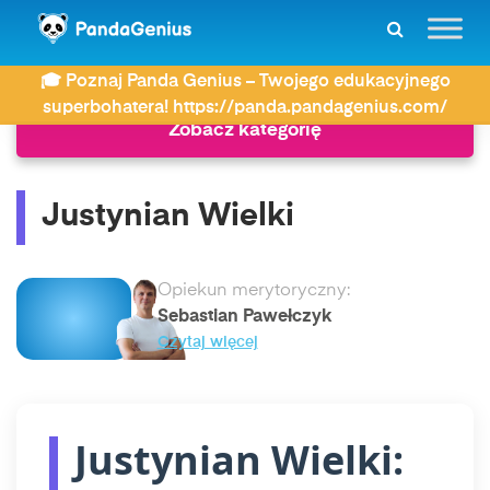
ZDAY
Historia
Justynian Wielki
🎓 Poznaj Panda Genius – Twojego edukacyjnego
superbohatera! https://panda.pandagenius.com/
Zobacz kategorię
Justynian Wielki
Opiekun merytoryczny:
Sebastian Pawełczyk
Czytaj więcej
Justynian Wielki: