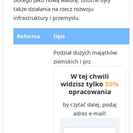
złotego jako nową walutę. Istotne były
także działania na rzecz rozwoju
infrastruktury i przemysłu.
Reforma
Opis
Podział dużych majątków
ziemskich i prz
W tej chwili
widzisz tylko
50%
opracowania
by czytać dalej, podaj
adres e-mail!