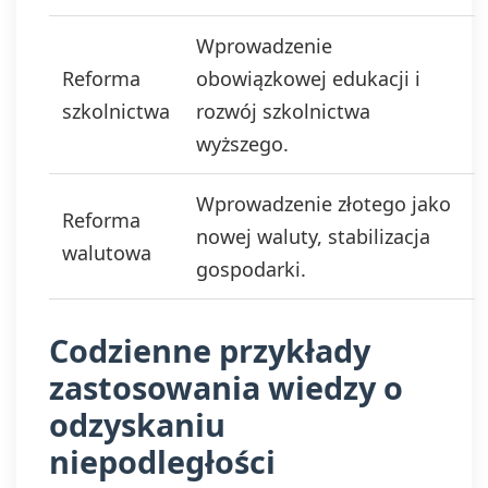
newslettera lub/i
Wprowadzenie
ofert. Podstawa
prawna
Reforma
obowiązkowej edukacji i
przetwarzania
szkolnictwa
rozwój szkolnictwa
danych to
wyrażenie zgody,
wyższego.
zgodnie z art. 6 ust.
1 lit. a. RODO.
Wprowadzenie złotego jako
Twoje dane będą
Reforma
przechowywane o
nowej waluty, stabilizacja
walutowa
momentu
gospodarki.
wycofania zgody.
Masz prawo do
dostępu do swoich
Codzienne przykłady
danych, ich
sprostowania,
zastosowania wiedzy o
usunięcia,
ograniczenia
odzyskaniu
przetwarzania,
niepodległości
prawo do
przenoszenia