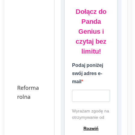
Dołącz do
Panda
Genius i
czytaj bez
limitu!
Podaj poniżej
swój adres e-
mail
Reforma
rolna
Wyrażam zgodę na
otrzymywanie od
EDU Games S.A.,
Rozwiń
ul. Nowopogońska