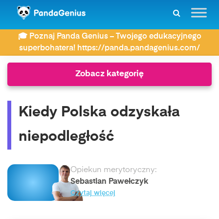
ZDAY
Historia
🎓 Poznaj Panda Genius – Twojego edukacyjnego
Kiedy Polska odzyskała niepodległość
superbohatera! https://panda.pandagenius.com/
Zobacz kategorię
Kiedy Polska odzyskała
niepodległość
Opiekun merytoryczny:
Sebastian Pawełczyk
Czytaj więcej