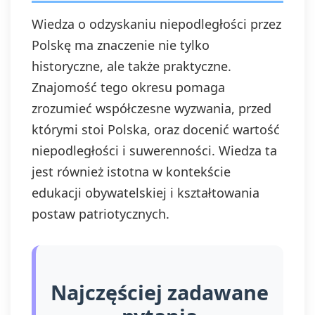
danych, prawo do
Wiedza o odzyskaniu niepodległości przez
wniesienia
sprzeciwu wobec
Polskę ma znaczenie nie tylko
przetwarzania, a
historyczne, ale także praktyczne.
także prawo do
wniesienia skargi
Znajomość tego okresu pomaga
do organu
zrozumieć współczesne wyzwania, przed
nadzorczego. Masz
prawo wycofać
którymi stoi Polska, oraz docenić wartość
swoją zgodę w
niepodległości i suwerenności. Wiedza ta
dowolnym
jest również istotna w kontekście
momencie, bez
wpływu na
edukacji obywatelskiej i kształtowania
zgodność z
postaw patriotycznych.
prawem
przetwarzania,
którego dokonano
na podstawie zgody
przed jej
Najczęściej zadawane
wycofaniem.
Wycofanie zgody