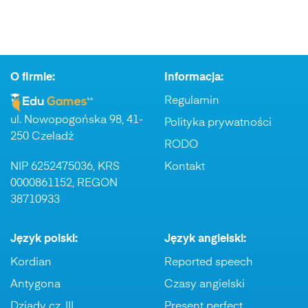
O firmie:
Informacja:
Regulamin
ul. Nowopogońska 98, 41-
Polityka prywatności
250 Czeladź
RODO
NIP 6252475036, KRS
Kontakt
0000861152, REGON
38710933
Język polski:
Język angielski:
Kordian
Reported speech
Antygona
Czasy angielski
Dziady cz. III
Present perfect