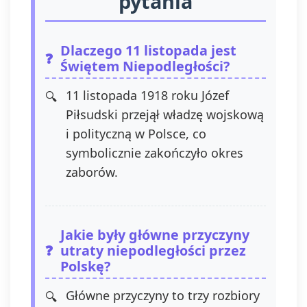
pytania
jest możliwe
poprzez kontakt z
Administratorem na
adres e-mail:
Dlaczego 11 listopada jest
admin@dyktanda.pl
Świętem Niepodległości?
lub naciśniecie
przycisku "wypisz
11 listopada 1918 roku Józef
się" znajdującego
Piłsudski przejął władzę wojskową
się w
i polityczną w Polsce, co
wiadomościach e-
mail od nas.
symbolicznie zakończyło okres
zaborów.
Jakie były główne przyczyny
utraty niepodległości przez
Polskę?
Główne przyczyny to trzy rozbiory