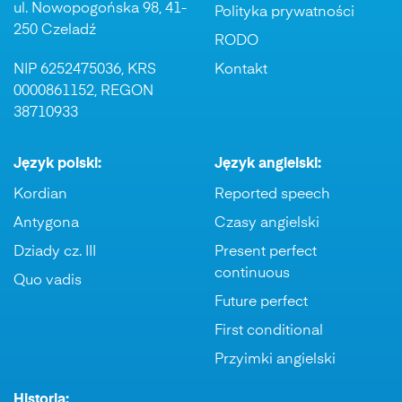
ul. Nowopogońska 98, 41-
Polityka prywatności
250 Czeladź
RODO
NIP 6252475036, KRS
Kontakt
0000861152, REGON
38710933
Język polski:
Język angielski:
Kordian
Reported speech
Antygona
Czasy angielski
Dziady cz. III
Present perfect
continuous
Quo vadis
Future perfect
First conditional
Przyimki angielski
Historia: