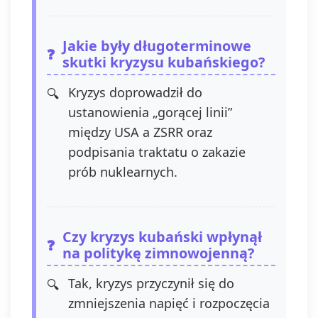
przetwarzania, którego
dokonano na podstawie zgody
Jakie były długoterminowe
przed jej wycofaniem.
skutki kryzysu kubańskiego?
Wycofanie zgody jest możliwe
poprzez kontakt z
Administratorem na adres e-
Kryzys doprowadził do
mail:
admin@dyktanda.pl
lub
ustanowienia „gorącej linii”
naciśniecie przycisku "wypisz
między USA a ZSRR oraz
się" znajdującego się w
wiadomościach e-mail od nas.
podpisania traktatu o zakazie
prób nuklearnych.
Czy kryzys kubański wpłynął
na politykę zimnowojenną?
Tak, kryzys przyczynił się do
zmniejszenia napięć i rozpoczęcia