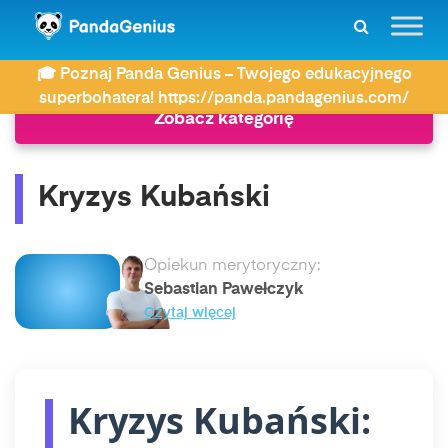
ZDAY
Historia
Kryzys Kubański
🎓 Poznaj Panda Genius – Twojego edukacyjnego
superbohatera! https://panda.pandagenius.com/
Zobacz kategorię
Kryzys Kubański
Opiekun merytoryczny:
Sebastian Pawełczyk
Czytaj więcej
Kryzys Kubański: