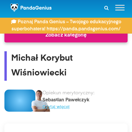
ZDAY
Historia
Michał Korybut Wiśniowiecki
🎓 Poznaj Panda Genius – Twojego edukacyjnego
superbohatera! https://panda.pandagenius.com/
Zobacz kategorię
Michał Korybut
Wiśniowiecki
Opiekun merytoryczny:
Sebastian Pawełczyk
Czytaj więcej