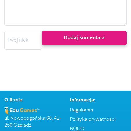
O firmie:
Informacja:
Regulamin
ul. Nowopogońska 98, 41-
Polityka prywatności
250 Czeladź
RODO