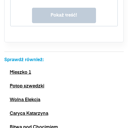
Masz prawo do dostępu do swoich danych, ich
sprostowania, usunięcia, ograniczenia
przetwarzania, prawo do przenoszenia danych,
prawo do wniesienia sprzeciwu wobec
przetwarzania, a także prawo do wniesienia
skargi do organu nadzorczego. Masz prawo
wycofać swoją zgodę w dowolnym momencie,
bez wpływu na zgodność z prawem
przetwarzania, którego dokonano na podstawie
zgody przed jej wycofaniem. Wycofanie zgody
Sprawdź również:
jest możliwe poprzez kontakt z Administratorem
na adres e-mail:
admin@dyktanda.pl
lub
Mieszko 1
naciśniecie przycisku "wypisz się" znajdującego
się w wiadomościach e-mail od nas.
Potop szwedzki
Wolna Elekcja
Caryca Katarzyna
Bitwa pod Chocimiem