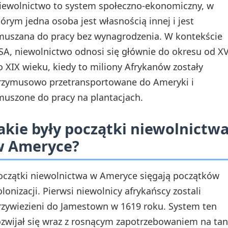
iewolnictwo to system społeczno-ekonomiczny, w
tórym jedna osoba jest własnością innej i jest
muszana do pracy bez wynagrodzenia. W kontekście
SA, niewolnictwo odnosi się głównie do okresu od XV
o XIX wieku, kiedy to miliony Afrykanów zostały
rzymusowo przetransportowane do Ameryki i
muszone do pracy na plantacjach.
akie były początki niewolnictw
w Ameryce?
oczątki niewolnictwa w Ameryce sięgają początków
olonizacji. Pierwsi niewolnicy afrykańscy zostali
rzywiezieni do Jamestown w 1619 roku. System ten
ozwijał się wraz z rosnącym zapotrzebowaniem na tan