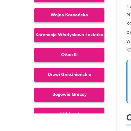
n
N
Wojna Koreańska
k
d
Koronacja Władysława Łokietka
w
k
Otton III
Drzwi Gnieźnieńskie
Bogowie Greccy
C
Elżbieta I