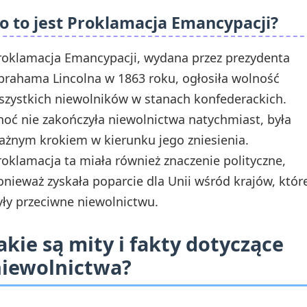
o to jest Proklamacja Emancypacji?
roklamacja Emancypacji, wydana przez prezydenta
brahama Lincolna w 1863 roku, ogłosiła wolność
szystkich niewolników w stanach konfederackich.
hoć nie zakończyła niewolnictwa natychmiast, była
ażnym krokiem w kierunku jego zniesienia.
roklamacja ta miała również znaczenie polityczne,
onieważ zyskała poparcie dla Unii wśród krajów, któr
yły przeciwne niewolnictwu.
akie są mity i fakty dotyczące
iewolnictwa?