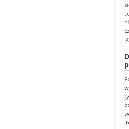
s
c
n
c
s
D
p
P
w
t
p
s
i