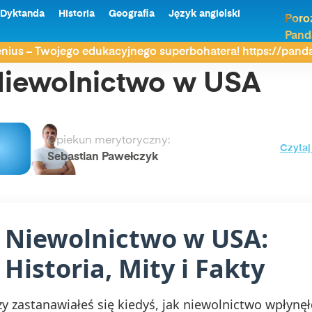
Dyktanda
Historia
Geografia
Język angielski
Poro
Pand
nius – Twojego edukacyjnego superbohatera! https://pan
iewolnictwo w USA
Opiekun merytoryczny:
Czytaj
Sebastian Pawełczyk
Niewolnictwo w USA:
Historia, Mity i Fakty
zy zastanawiałeś się kiedyś, jak niewolnictwo wpłynę