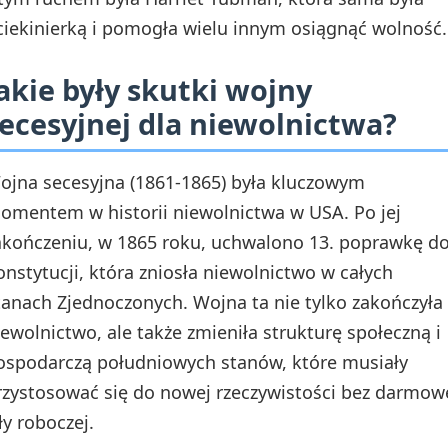
ciekinierką i pomogła wielu innym osiągnąć wolność.
akie były skutki wojny
ecesyjnej dla niewolnictwa?
ojna secesyjna (1861-1865) była kluczowym
omentem w historii niewolnictwa w USA. Po jej
akończeniu, w 1865 roku, uchwalono 13. poprawkę d
onstytucji, która zniosła niewolnictwo w całych
tanach Zjednoczonych. Wojna ta nie tylko zakończyła
iewolnictwo, ale także zmieniła strukturę społeczną i
ospodarczą południowych stanów, które musiały
rzystosować się do nowej rzeczywistości bez darmow
ły roboczej.