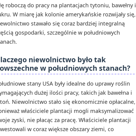
iłę roboczą do pracy na plantacjach tytoniu, bawełny i
ukru. W miarę jak kolonie amerykańskie rozwijały się,
iewolnictwo stawało się coraz bardziej integralną
zęścią gospodarki, szczególnie w południowych
tanach.
laczego niewolnictwo było tak
owszechne w południowych stanach?
ołudniowe stany USA były idealne do uprawy roślin
ymagających dużej ilości pracy, takich jak bawełna i
ytoń. Niewolnictwo stało się ekonomicznie opłacalne,
onieważ właściciele plantacji mogli maksymalizować
woje zyski, nie płacąc za pracę. Właściciele plantacji
nwestowali w coraz większe obszary ziemi, co