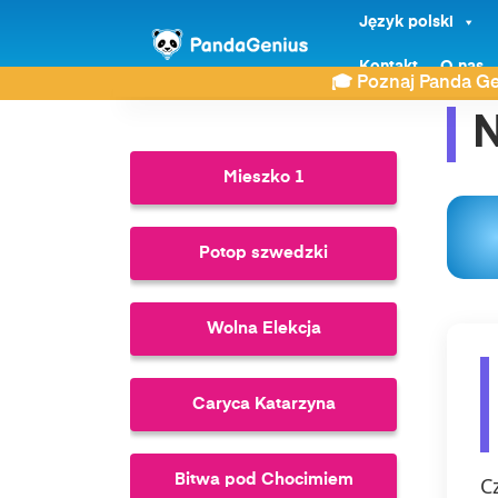
Język polski
ZDAY
Historia
Niewolnictwo w USA
Kontakt
O nas
🎓 Poznaj Panda Ge
N
Mieszko 1
Potop szwedzki
Wolna Elekcja
Caryca Katarzyna
Bitwa pod Chocimiem
C