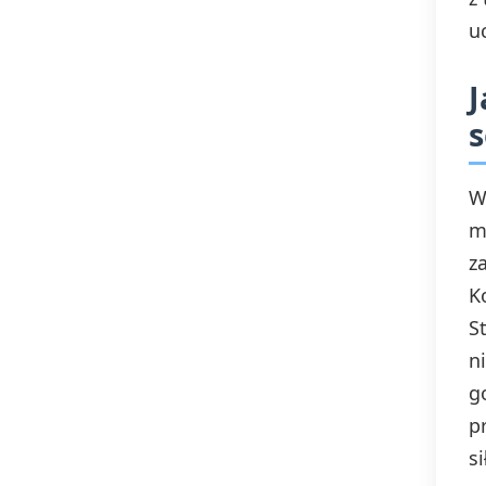
u
J
s
W
m
z
K
S
n
g
p
si