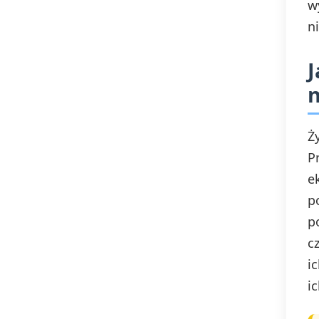
w
n
J
Ż
P
e
p
p
c
i
i