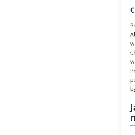
C
P
A
w
C
w
P
p
b
J
n