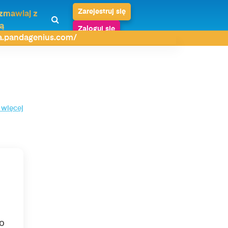
Zarejestruj się
zmawiaj z
ą
Zaloguj się
da.pandagenius.com/
 więcej
ło