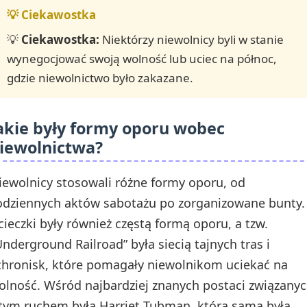
💡
Ciekawostka:
Niektórzy niewolnicy byli w stanie
wynegocjować swoją wolność lub uciec na północ,
gdzie niewolnictwo było zakazane.
akie były formy oporu wobec
iewolnictwa?
iewolnicy stosowali różne formy oporu, od
odziennych aktów sabotażu po zorganizowane bunty.
cieczki były również częstą formą oporu, a tzw.
Underground Railroad” była siecią tajnych tras i
chronisk, które pomagały niewolnikom uciekać na
olność. Wśród najbardziej znanych postaci związany
 tym ruchem była Harriet Tubman, która sama była