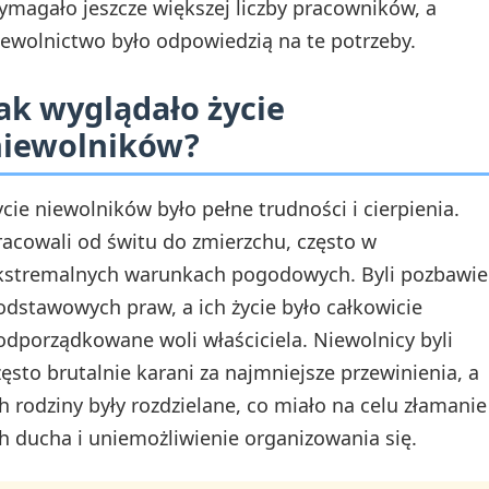
ymagało jeszcze większej liczby pracowników, a
iewolnictwo było odpowiedzią na te potrzeby.
ak wyglądało życie
niewolników?
ycie niewolników było pełne trudności i cierpienia.
racowali od świtu do zmierzchu, często w
kstremalnych warunkach pogodowych. Byli pozbawie
odstawowych praw, a ich życie było całkowicie
odporządkowane woli właściciela. Niewolnicy byli
zęsto brutalnie karani za najmniejsze przewinienia, a
ch rodziny były rozdzielane, co miało na celu złamanie
ch ducha i uniemożliwienie organizowania się.