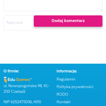
O firmie:
Informacja:
Regulamin
ul. Nowopogońska 98, 41-
Polityka prywatności
250 Czeladź
RODO
NIP 6252475036, KRS
Kontakt