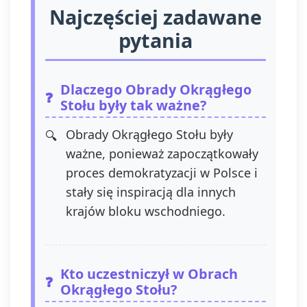
Najczęściej zadawane
Administratorem na adres e-mail:
admin@dyktanda.pl
lub naciśniecie
pytania
przycisku "wypisz się" znajdującego
się w wiadomościach e-mail od nas.
Dlaczego Obrady Okrągłego
Stołu były tak ważne?
Obrady Okrągłego Stołu były
ważne, ponieważ zapoczątkowały
proces demokratyzacji w Polsce i
stały się inspiracją dla innych
krajów bloku wschodniego.
Kto uczestniczył w Obrach
Okrągłego Stołu?