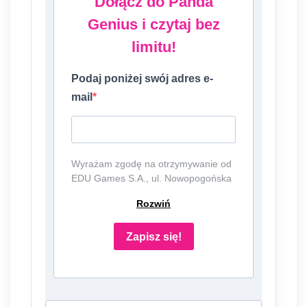
Dołącz do Panda
Genius i czytaj bez
limitu!
Podaj poniżej swój adres e-
mail
Wyrażam zgodę na otrzymywanie od
EDU Games S.A., ul. Nowopogońska
98, 41-250 Czeladź, NIP:
Rozwiń
6252475036, KRS: 0000861152,
REGON: 387109330 (dalej jako
"Administrator") newslettera, czyli
Zapisz się!
informacji o tematyce związanej z
edukacją i szkolnictwem oraz ofert
handlowych lub/ i reklamowych za
pośrednictwem komunikacji e-mail i